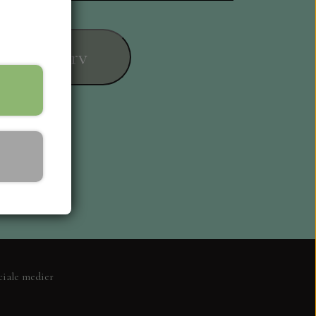
føj til kurv
ESIGN
ciale medier
L KORT