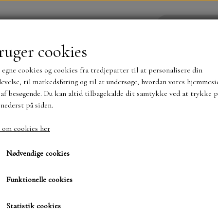
ruger cookies
 egne cookies og cookies fra tredjeparter til at personalisere din
YHEDER
WEBSHOP
evelse, til markedsføring og til at undersøge, hvordan vores hjemmesi
af besøgende. Du kan altid tilbagekalde dit samtykke ved at trykke p
 nederst på siden.
NYHEDER
MAJA KARTON
MINTAY PAPER
 om cookies her
Fuglebur
TS OG KLISTERMÆRKER
MØNSTER BLOKKE 15 X 15 
Nødvendige cookies
BLOKKE A5..OG A4....OG 15X30 ..MØNSTREDE O
Funktionelle cookies
104,00 kr.
SIMPLE AND BASIC
DIES
Varenummer: BLD1822
Statistik cookies
SIMPLE AND BASIC
MINI DIES