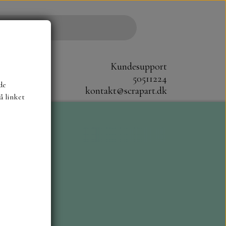
Kundesupport
50511224
de
kontakt@scrapart.dk
å linket
S
SCRAPBOYS
STAMPERIA
CM.
MØNSTER BLOKKE 20X20 CM
G ENSFARVEDE
A6 BLOKKE
DIES HOT FOIL