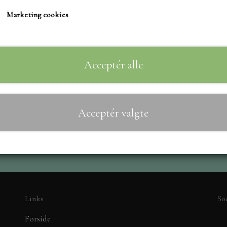
TIM HOLTZ/SIZZIX
Marketing cookies
STUDIO LIGHT
Til
−
+
TEKSTER
MARIANNE DIES
Acceptér alle
CREALIES
CRAFT & YOU
Acceptér valgte
MADE WITH LOVE
NELLIE SNELLEN
ELIZABETH CRAFT D
PÅSKE
BARTO
LEANE
Links
So
MINIATURE HUSE TI
Forside