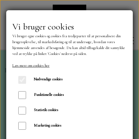
Vi bruger cookies
Vi bruger egne cookies og cookies fra tredjeparter til at personalisere din
brugeroplevelse, til markedsføring og til at undersøge, hvordan vores
hjemmeside anvendes af besøgende. Du kan altid tilbagekalde dit samtykke
ved at trykke på linket 'Cookies' nederst på siden.
Læs mere om cookies her
Forside
Karton - Papir
Paper Favourites Smooth Car
FORSIDE
Nødvendige cookies
OM OS
Funktionelle cookies
Statistik cookies
KONTAKT
Marketing cookies
NYHEDER