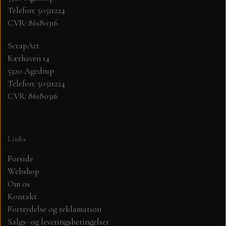
Telefon: 50511224
CVR: 86180316
MØNSTER ARK 30,5 X 30,5 CM .
ScrapArt
SIMPLE AND BASIC
Kærhaven 14
5320 Agedrup
SIMPLE AND BASIC
DIES
Telefon: 50511224
CVR: 86180316
DIES HOT FOIL
MINI DIES
Links
PYNT....DOTS, PERLER, STEN OG
TIM HOLTZ/SIZZIX
OPHÆNG, SHAKER, WOBLER,
Forside
STUDIO LIGHT
Webshop
BLOMSTER MM
Om os
Kontakt
TEKSTER
JUL
Fortrydelse og reklamation
Salgs- og leveringsbetingelser