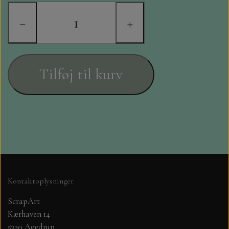
STAMPERIA
−
+
DIE CUTS FRA MINTAY
DIE CUTS OG KLISTERMÆRKER
Tilføj til kurv
MØNSTER BLOKKE 15 X 15 CM.
MØNSTER BLOKKE 20X20 CM
MØNSTER BLOKKE 30,5 X 30,5 CM
BLOKKE A5..OG A4....OG 15X30
Kontaktoplysninger
..MØNSTREDE OG ENSFARVEDE
ScrapArt
Kærhaven 14
A6 BLOKKE
5320 Agedrup