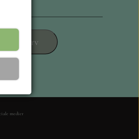
føj til kurv
ESIGN
ciale medier
L KORT