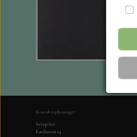
Kontaktoplysninger
ScrapArt
Kærhaven 14