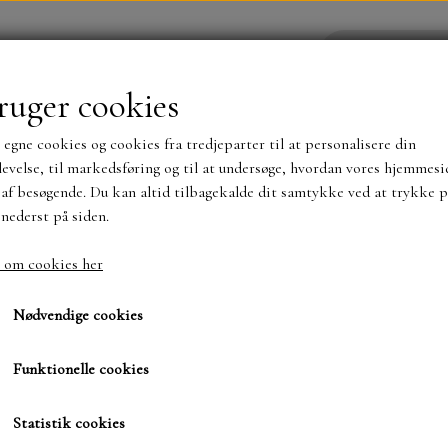
ruger cookies
 egne cookies og cookies fra tredjeparter til at personalisere din
YHEDER
WEBSHOP
evelse, til markedsføring og til at undersøge, hvordan vores hjemmesi
af besøgende. Du kan altid tilbagekalde dit samtykke ved at trykke p
 nederst på siden.
NYHEDER
MAJA KARTON
MINTAY PAPER
 om cookies her
Florence 30x30...sort..250 gr. ..10 ark i pakke..
Florence 30x30...sort..250
TS OG KLISTERMÆRKER
MØNSTER BLOKKE 15 X 15 
Nødvendige cookies
BLOKKE A5..OG A4....OG 15X30 ..MØNSTREDE O
pakke..
Funktionelle cookies
SIMPLE AND BASIC
DIES
Statistik cookies
35,00 kr.
SIMPLE AND BASIC
MINI DIES