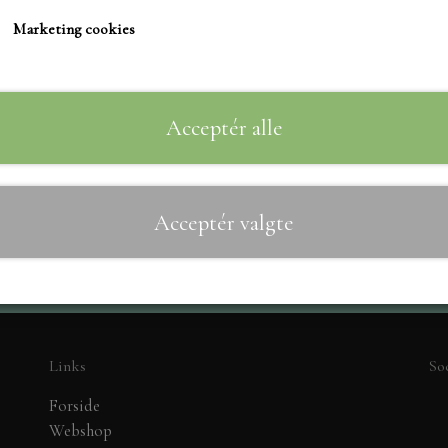
TIM HOLTZ/SIZZIX
Varenummer: 2822-096
Marketing cookies
STUDIO LIGHT
TEKSTER
MARIANNE DIES
Acceptér alle
Til
−
+
CREALIES
CRAFT & YOU
Acceptér valgte
MADE WITH LOVE
NELLIE SNELLEN
ELIZABETH CRAFT D
PÅSKE
BARTO
Links
So
LEANE
Forside
MINIATURE HUSE TI
Webshop