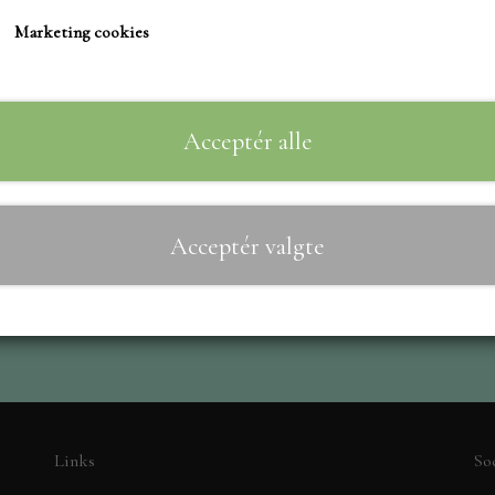
TIM HOLTZ/SIZZIX
Marketing cookies
STUDIO LIGHT
Til
−
+
TEKSTER
MARIANNE DIES
Acceptér alle
CREALIES
CRAFT & YOU
Acceptér valgte
MADE WITH LOVE
NELLIE SNELLEN
ELIZABETH CRAFT D
PÅSKE
BARTO
LEANE
Links
So
MINIATURE HUSE TI