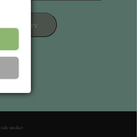
føj til kurv
ESIGN
ciale medier
L KORT