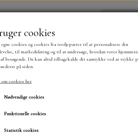
ruger cookies
 egne cookies og cookies fra tredjeparter til at personalisere din
YHEDER
WEBSHOP
evelse, til markedsføring og til at undersøge, hvordan vores hjemmesi
af besøgende. Du kan altid tilbagekalde dit samtykke ved at trykke p
 nederst på siden.
NYHEDER
MAJA KARTON
MINTAY PAPER
 om cookies her
ove
Flagrante/Til og fra
Flagrante/Til og fra
TS OG KLISTERMÆRKER
MØNSTER BLOKKE 15 X 15 
Nødvendige cookies
BLOKKE A5..OG A4....OG 15X30 ..MØNSTREDE O
Funktionelle cookies
100,00 kr.
SIMPLE AND BASIC
DIES
Varenummer: 79383
Statistik cookies
SIMPLE AND BASIC
MINI DIES