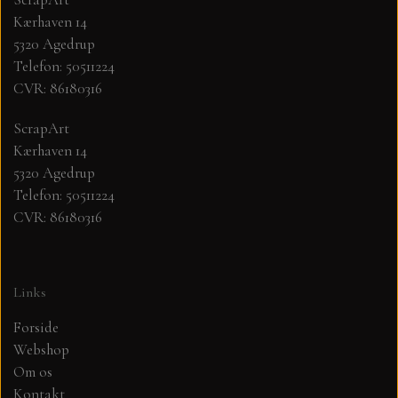
Kærhaven 14
MØNSTER ARK 30,5 X 30,5 CM .
5320 Agedrup
Telefon: 50511224
CVR: 86180316
SIMPLE AND BASIC
ScrapArt
SIMPLE AND BASIC
DIES
Kærhaven 14
5320 Agedrup
Telefon: 50511224
DIES HOT FOIL
MINI DIES
CVR: 86180316
PYNT....DOTS, PERLER, STEN OG
TIM HOLTZ/SIZZIX
OPHÆNG, SHAKER, WOBLER,
Links
STUDIO LIGHT
BLOMSTER MM
Forside
Webshop
TEKSTER
JUL
Om os
Kontakt