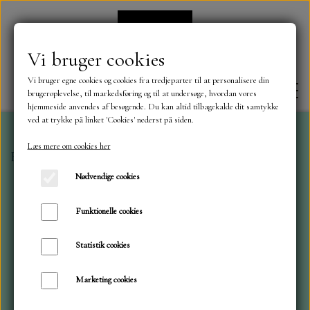
Vi bruger cookies
Vi bruger egne cookies og cookies fra tredjeparter til at personalisere din
brugeroplevelse, til markedsføring og til at undersøge, hvordan vores
hjemmeside anvendes af besøgende. Du kan altid tilbagekalde dit samtykke
ved at trykke på linket 'Cookies' nederst på siden.
Læs mere om cookies her
Forside
Dies
ByLene
Embossing folder, sne vejr
FORSIDE
Nødvendige cookies
OM OS
Funktionelle cookies
Statistik cookies
KONTAKT
Marketing cookies
NYHEDER