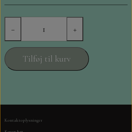
STAMPERIA
DIE CUTS FRA MINTAY
−
+
DIE CUTS OG KLISTERMÆRKER
MØNSTER BLOKKE 15 X 15 CM.
Tilføj til kurv
MØNSTER BLOKKE 20X20 CM
MØNSTER BLOKKE 30,5 X 30,5 CM
BLOKKE A5..OG A4....OG 15X30
..MØNSTREDE OG ENSFARVEDE
Kontaktoplysninger
A6 BLOKKE
ScrapArt