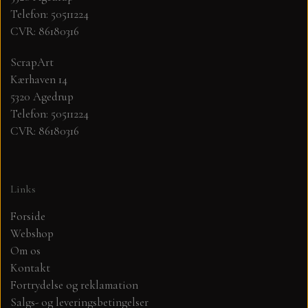
Telefon: 50511224
CVR: 86180316
MØNSTER ARK 30,5 X 30,5 CM .
ScrapArt
SIMPLE AND BASIC
Kærhaven 14
5320 Agedrup
SIMPLE AND BASIC
DIES
Telefon: 50511224
CVR: 86180316
DIES HOT FOIL
MINI DIES
Links
PYNT....DOTS, PERLER, STEN OG
TIM HOLTZ/SIZZIX
OPHÆNG, SHAKER, WOBLER,
Forside
STUDIO LIGHT
Webshop
BLOMSTER MM
Om os
Kontakt
TEKSTER
JUL
Fortrydelse og reklamation
Salgs- og leveringsbetingelser