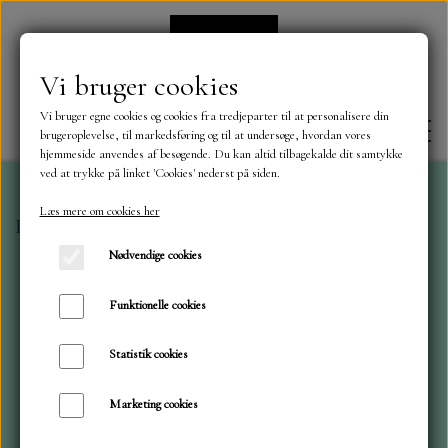
Vi bruger cookies
Vi bruger egne cookies og cookies fra tredjeparter til at personalisere din
brugeroplevelse, til markedsføring og til at undersøge, hvordan vores
hjemmeside anvendes af besøgende. Du kan altid tilbagekalde dit samtykke
ved at trykke på linket 'Cookies' nederst på siden.
Læs mere om cookies her
Forside
A6 blokke
Elge i skoven
FORSIDE
Nødvendige cookies
OM OS
Funktionelle cookies
Statistik cookies
KONTAKT
Marketing cookies
NYHEDER