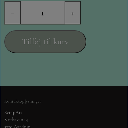
STAMPERIA
−
+
DIE CUTS FRA MINTAY
DIE CUTS OG KLISTERMÆRKER
Tilføj til kurv
MØNSTER BLOKKE 15 X 15 CM.
MØNSTER BLOKKE 20X20 CM
MØNSTER BLOKKE 30,5 X 30,5 CM
BLOKKE A5..OG A4....OG 15X30
Kontaktoplysninger
..MØNSTREDE OG ENSFARVEDE
ScrapArt
Kærhaven 14
A6 BLOKKE
5320 Agedrup