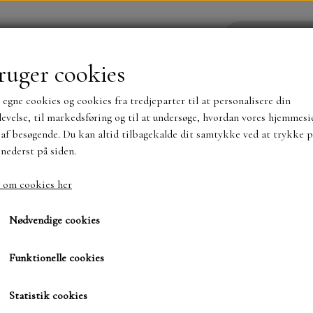
ruger cookies
 egne cookies og cookies fra tredjeparter til at personalisere din
YHEDER
WEBSHOP
evelse, til markedsføring og til at undersøge, hvordan vores hjemmesi
af besøgende. Du kan altid tilbagekalde dit samtykke ved at trykke p
 nederst på siden.
NYHEDER
MAJA KARTON
MINTAY PAPER
 om cookies her
Distress Oxide 21615 F
TS OG KLISTERMÆRKER
MØNSTER BLOKKE 15 X 15 
Nødvendige cookies
BLOKKE A5..OG A4....OG 15X30 ..MØNSTREDE O
Funktionelle cookies
59,95 kr.
SIMPLE AND BASIC
DIES
Varenummer: 21615
Statistik cookies
SIMPLE AND BASIC
MINI DIES