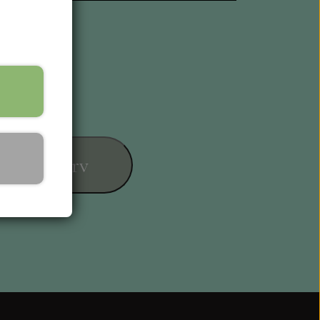
føj til kurv
ESIGN
L KORT