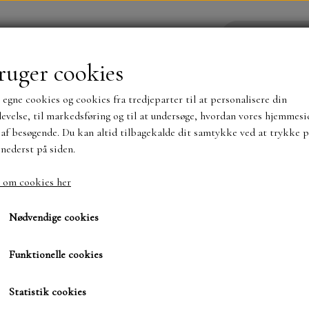
ruger cookies
 egne cookies og cookies fra tredjeparter til at personalisere din
YHEDER
WEBSHOP
evelse, til markedsføring og til at undersøge, hvordan vores hjemmesi
af besøgende. Du kan altid tilbagekalde dit samtykke ved at trykke p
 nederst på siden.
NYHEDER
MAJA KARTON
MINTAY PAPER
 om cookies her
sic
Dies. SBD 119. Bred firkantet.
Dies. SBD 119. Bred firk
TS OG KLISTERMÆRKER
MØNSTER BLOKKE 15 X 15 
Nødvendige cookies
BLOKKE A5..OG A4....OG 15X30 ..MØNSTREDE O
Funktionelle cookies
130,00 kr.
SIMPLE AND BASIC
DIES
Varenummer: SBD119
Statistik cookies
SIMPLE AND BASIC
MINI DIES