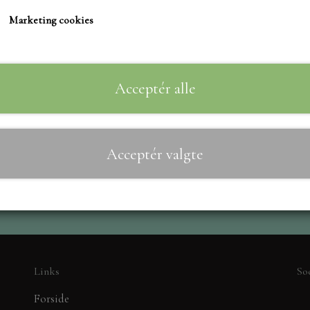
TIM HOLTZ/SIZZIX
Marketing cookies
STUDIO LIGHT
Til
−
+
TEKSTER
MARIANNE DIES
Acceptér alle
CREALIES
CRAFT & YOU
Acceptér valgte
MADE WITH LOVE
NELLIE SNELLEN
ELIZABETH CRAFT D
PÅSKE
BARTO
LEANE
Links
So
MINIATURE HUSE TI
Forside