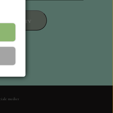
føj til kurv
ESIGN
ciale medier
L KORT