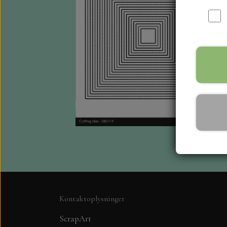
Kontaktoplysninger
ScrapArt