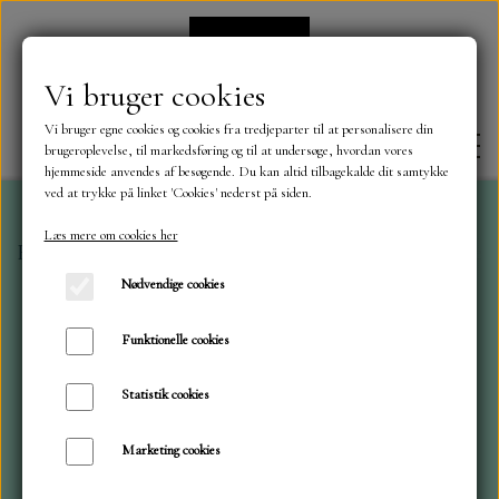
Vi bruger cookies
Vi bruger egne cookies og cookies fra tredjeparter til at personalisere din
brugeroplevelse, til markedsføring og til at undersøge, hvordan vores
hjemmeside anvendes af besøgende. Du kan altid tilbagekalde dit samtykke
ved at trykke på linket 'Cookies' nederst på siden.
Læs mere om cookies her
Forside
Simple and Basic
Simple and Basic
Skæve b
FORSIDE
Nødvendige cookies
OM OS
Funktionelle cookies
Statistik cookies
KONTAKT
Marketing cookies
NYHEDER