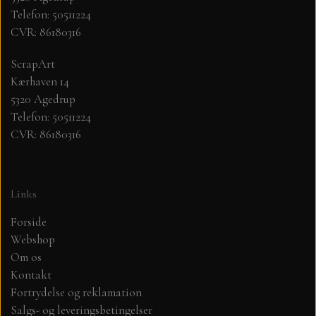
Telefon: 50511224
CVR: 86180316
MØNSTER ARK 30,5 X 30,5 CM .
ScrapArt
SIMPLE AND BASIC
Kærhaven 14
5320 Agedrup
SIMPLE AND BASIC
DIES
Telefon: 50511224
CVR: 86180316
DIES HOT FOIL
MINI DIES
Links
PYNT....DOTS, PERLER, STEN OG
TIM HOLTZ/SIZZIX
OPHÆNG, SHAKER, WOBLER,
Forside
STUDIO LIGHT
Webshop
BLOMSTER MM
Om os
Kontakt
TEKSTER
JUL
Fortrydelse og reklamation
Salgs- og leveringsbetingelser