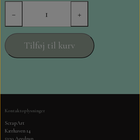
STAMPERIA
−
+
DIE CUTS FRA MINTAY
DIE CUTS OG KLISTERMÆRKER
Tilføj til kurv
MØNSTER BLOKKE 15 X 15 CM.
MØNSTER BLOKKE 20X20 CM
MØNSTER BLOKKE 30,5 X 30,5 CM
BLOKKE A5..OG A4....OG 15X30
Kontaktoplysninger
..MØNSTREDE OG ENSFARVEDE
ScrapArt
Kærhaven 14
A6 BLOKKE
5320 Agedrup