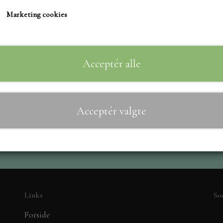
TIM HOLTZ/SIZZIX
Marketing cookies
STUDIO LIGHT
Til
−
+
TEKSTER
MARIANNE DIES
Acceptér alle
CREALIES
CRAFT & YOU
Acceptér valgte
MADE WITH LOVE
NELLIE SNELLEN
ELIZABETH CRAFT D
PÅSKE
BARTO
LEANE
Links
So
MINIATURE HUSE TI
Forside