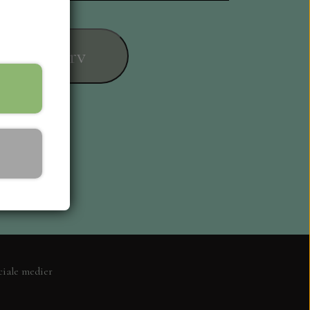
føj til kurv
ESIGN
ciale medier
L KORT