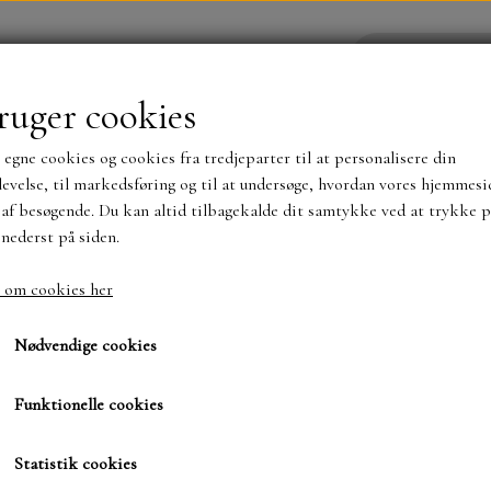
ruger cookies
 egne cookies og cookies fra tredjeparter til at personalisere din
YHEDER
WEBSHOP
evelse, til markedsføring og til at undersøge, hvordan vores hjemmesi
af besøgende. Du kan altid tilbagekalde dit samtykke ved at trykke p
 nederst på siden.
NYHEDER
MAJA KARTON
MINTAY PAPER
 om cookies her
ove
Dies - Oval D - Med blonde på begge sider
Dies - Oval D - Med blo
TS OG KLISTERMÆRKER
MØNSTER BLOKKE 15 X 15 
Nødvendige cookies
BLOKKE A5..OG A4....OG 15X30 ..MØNSTREDE O
Funktionelle cookies
70,00 kr.
SIMPLE AND BASIC
DIES
Varenummer: 7847 D
Statistik cookies
SIMPLE AND BASIC
MINI DIES