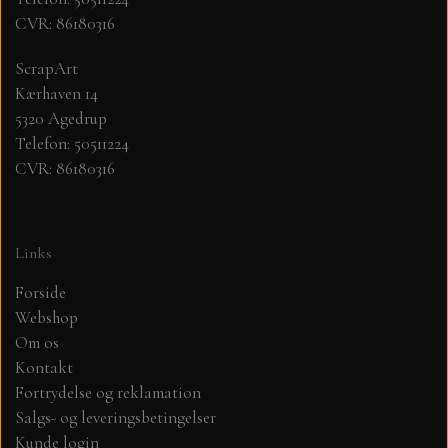
CVR: 86180316
MØNSTER ARK 30,5 X 30,5 CM .
ScrapArt
Kærhaven 14
SIMPLE AND BASIC
5320 Agedrup
Telefon: 50511224
SIMPLE AND BASIC
DIES
CVR: 86180316
DIES HOT FOIL
MINI DIES
Links
PYNT....DOTS, PERLER, STEN OG
TIM HOLTZ/SIZZIX
Forside
OPHÆNG, SHAKER, WOBLER,
Webshop
STUDIO LIGHT
BLOMSTER MM
Om os
Kontakt
Fortrydelse og reklamation
TEKSTER
JUL
Salgs- og leveringsbetingelser
Kunde login