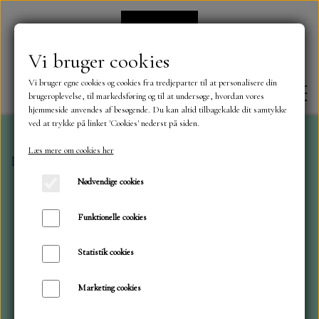
Vi bruger cookies
Vi bruger egne cookies og cookies fra tredjeparter til at personalisere din
brugeroplevelse, til markedsføring og til at undersøge, hvordan vores
hjemmeside anvendes af besøgende. Du kan altid tilbagekalde dit samtykke
ved at trykke på linket 'Cookies' nederst på siden.
Læs mere om cookies her
Forside
Mintay Papers
Die Cuts Her Story
FORSIDE
Nødvendige cookies
OM OS
Funktionelle cookies
Statistik cookies
KONTAKT
Marketing cookies
NYHEDER