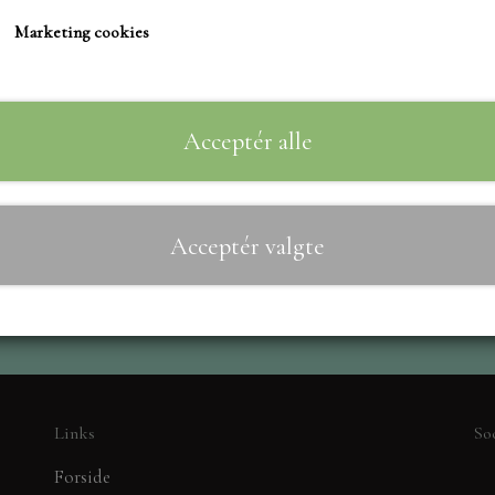
TIM HOLTZ/SIZZIX
Marketing cookies
STUDIO LIGHT
Til
−
+
TEKSTER
MARIANNE DIES
Acceptér alle
CREALIES
CRAFT & YOU
Acceptér valgte
MADE WITH LOVE
NELLIE SNELLEN
ELIZABETH CRAFT D
PÅSKE
BARTO
LEANE
Links
So
MINIATURE HUSE TI
Forside