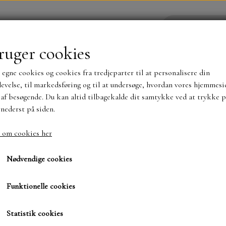
ruger cookies
 egne cookies og cookies fra tredjeparter til at personalisere din
YHEDER
WEBSHOP
evelse, til markedsføring og til at undersøge, hvordan vores hjemmesi
af besøgende. Du kan altid tilbagekalde dit samtykke ved at trykke p
 nederst på siden.
NYHEDER
MAJA KARTON
MINTAY PAPER
 om cookies her
 som kokke
Mus som kokke
TS OG KLISTERMÆRKER
MØNSTER BLOKKE 15 X 15 
Nødvendige cookies
BLOKKE A5..OG A4....OG 15X30 ..MØNSTREDE O
Funktionelle cookies
38,00 kr.
SIMPLE AND BASIC
DIES
Varenummer: VK9634
Statistik cookies
SIMPLE AND BASIC
MINI DIES