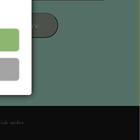
føj til kurv
ESIGN
ciale medier
L KORT