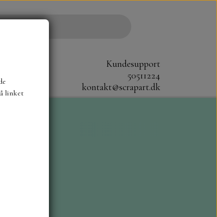
Kundesupport
50511224
de
kontakt@scrapart.dk
å linket
S
SCRAPBOYS
STAMPERIA
CM.
MØNSTER BLOKKE 20X20 CM
G ENSFARVEDE
A6 BLOKKE
DIES HOT FOIL