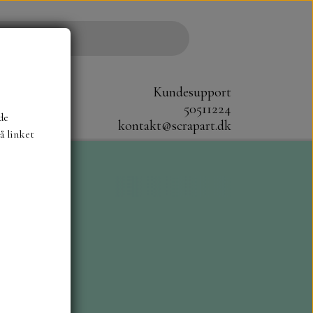
Kundesupport
50511224
de
kontakt@scrapart.dk
å linket
S
SCRAPBOYS
STAMPERIA
CM.
MØNSTER BLOKKE 20X20 CM
G ENSFARVEDE
A6 BLOKKE
DIES HOT FOIL