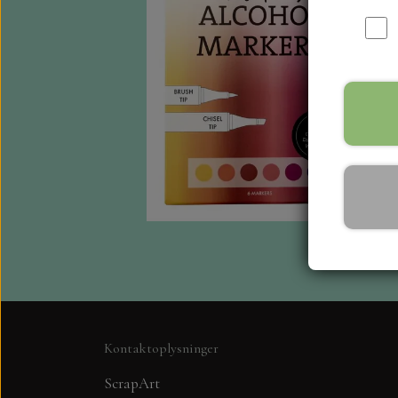
Kontaktoplysninger
ScrapArt