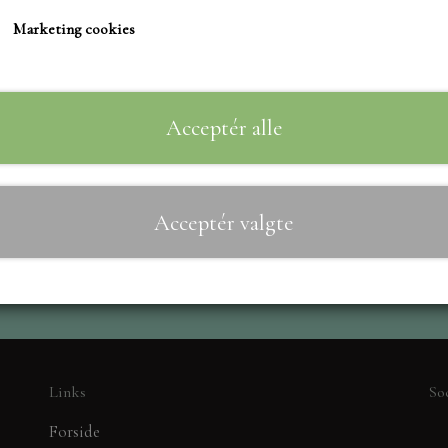
TIM HOLTZ/SIZZIX
Marketing cookies
STUDIO LIGHT
Til
−
+
TEKSTER
MARIANNE DIES
Acceptér alle
CREALIES
CRAFT & YOU
Acceptér valgte
MADE WITH LOVE
NELLIE SNELLEN
ELIZABETH CRAFT D
PÅSKE
BARTO
LEANE
Links
So
MINIATURE HUSE TI
Forside