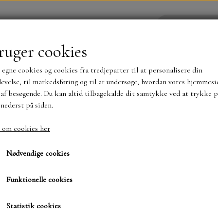
ruger cookies
 egne cookies og cookies fra tredjeparter til at personalisere din
YHEDER
WEBSHOP
evelse, til markedsføring og til at undersøge, hvordan vores hjemmesi
af besøgende. Du kan altid tilbagekalde dit samtykke ved at trykke p
 nederst på siden.
NYHEDER
MAJA KARTON
MINTAY PAPER
 om cookies her
rtikler
Dahlia
Dahlia
TS OG KLISTERMÆRKER
MØNSTER BLOKKE 15 X 15 
Nødvendige cookies
BLOKKE A5..OG A4....OG 15X30 ..MØNSTREDE O
Funktionelle cookies
68,00 kr.
SIMPLE AND BASIC
DIES
Varenummer: SL CO MARK39
Statistik cookies
SIMPLE AND BASIC
MINI DIES