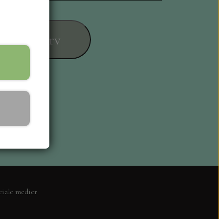
føj til kurv
ESIGN
ciale medier
L KORT