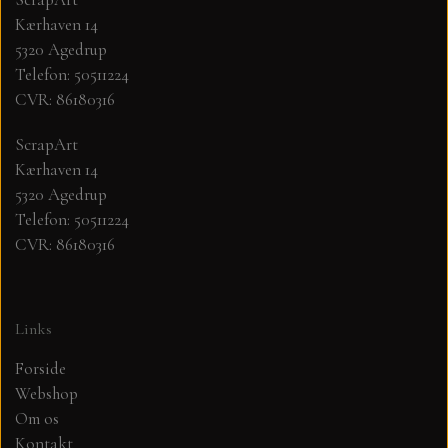
Kærhaven 14
MØNSTER ARK 30,5 X 30,5 CM .
5320 Agedrup
Telefon: 50511224
CVR: 86180316
SIMPLE AND BASIC
ScrapArt
SIMPLE AND BASIC
DIES
Kærhaven 14
5320 Agedrup
Telefon: 50511224
DIES HOT FOIL
MINI DIES
CVR: 86180316
PYNT....DOTS, PERLER, STEN OG
TIM HOLTZ/SIZZIX
OPHÆNG, SHAKER, WOBLER,
Links
STUDIO LIGHT
BLOMSTER MM
Forside
Webshop
TEKSTER
JUL
Om os
Kontakt