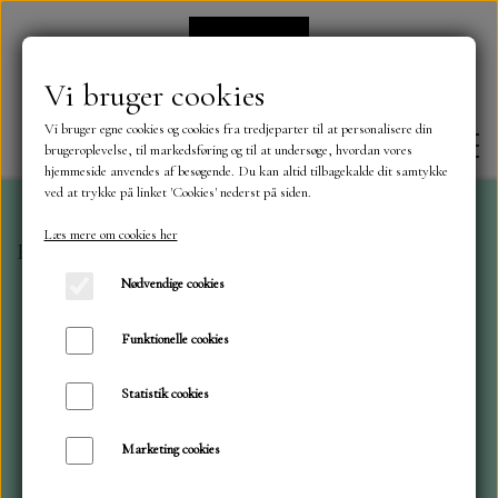
Vi bruger cookies
Vi bruger egne cookies og cookies fra tredjeparter til at personalisere din
brugeroplevelse, til markedsføring og til at undersøge, hvordan vores
hjemmeside anvendes af besøgende. Du kan altid tilbagekalde dit samtykke
ved at trykke på linket 'Cookies' nederst på siden.
Læs mere om cookies her
Forside
Jul
Craft and You Sprinkled with Snow 03
FORSIDE
Nødvendige cookies
OM OS
Funktionelle cookies
Statistik cookies
KONTAKT
Marketing cookies
NYHEDER