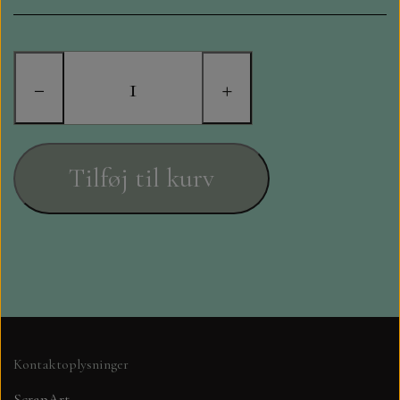
STAMPERIA
DIE CUTS FRA MINTAY
−
+
DIE CUTS OG KLISTERMÆRKER
MØNSTER BLOKKE 15 X 15 CM.
Tilføj til kurv
MØNSTER BLOKKE 20X20 CM
MØNSTER BLOKKE 30,5 X 30,5 CM
BLOKKE A5..OG A4....OG 15X30
..MØNSTREDE OG ENSFARVEDE
Kontaktoplysninger
A6 BLOKKE
ScrapArt