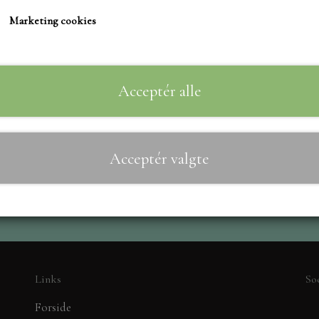
TIM HOLTZ/SIZZIX
Marketing cookies
STUDIO LIGHT
Til
−
+
TEKSTER
MARIANNE DIES
Acceptér alle
CREALIES
CRAFT & YOU
Acceptér valgte
MADE WITH LOVE
NELLIE SNELLEN
ELIZABETH CRAFT D
PÅSKE
BARTO
LEANE
Links
So
MINIATURE HUSE TI
Forside