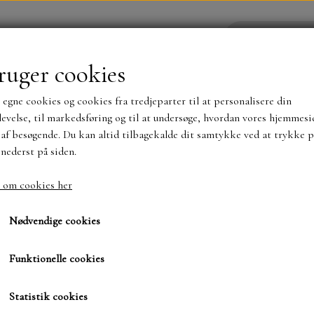
ruger cookies
 egne cookies og cookies fra tredjeparter til at personalisere din
YHEDER
WEBSHOP
evelse, til markedsføring og til at undersøge, hvordan vores hjemmesi
af besøgende. Du kan altid tilbagekalde dit samtykke ved at trykke p
 nederst på siden.
NYHEDER
MAJA KARTON
MINTAY PAPER
 om cookies her
y Gnomes
Cozy Gnomes
TS OG KLISTERMÆRKER
MØNSTER BLOKKE 15 X 15 
Nødvendige cookies
BLOKKE A5..OG A4....OG 15X30 ..MØNSTREDE O
Funktionelle cookies
65,00 kr.
SIMPLE AND BASIC
DIES
Varenummer: CCODT 001
Statistik cookies
SIMPLE AND BASIC
MINI DIES