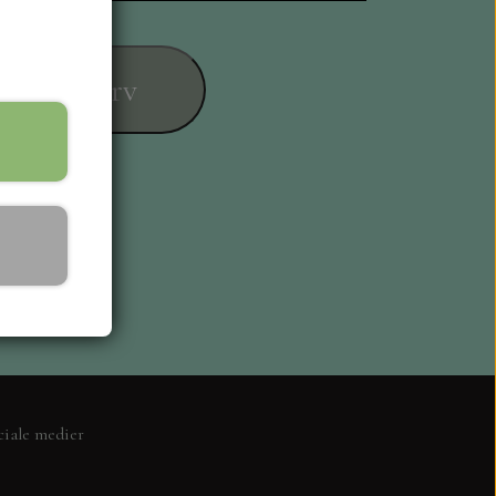
føj til kurv
ESIGN
ciale medier
L KORT