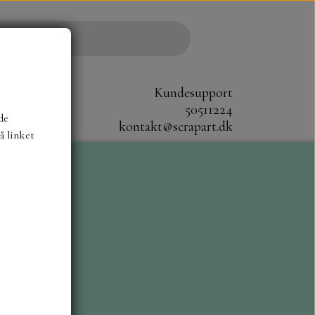
Kundesupport
50511224
de
kontakt@scrapart.dk
å linket
S
SCRAPBOYS
STAMPERIA
CM.
MØNSTER BLOKKE 20X20 CM
G ENSFARVEDE
A6 BLOKKE
DIES HOT FOIL