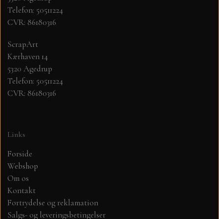
Telefon: 50511224
CVR: 86180316
MØNSTER ARK 30,5 X 30,5 CM .
ScrapArt
SIMPLE AND BASIC
Kærhaven 14
5320 Agedrup
SIMPLE AND BASIC
DIES
Telefon: 50511224
CVR: 86180316
DIES HOT FOIL
MINI DIES
Links
PYNT....DOTS, PERLER, STEN OG
TIM HOLTZ/SIZZIX
OPHÆNG, SHAKER, WOBLER,
Forside
STUDIO LIGHT
Webshop
BLOMSTER MM
Om os
Kontakt
TEKSTER
JUL
Fortrydelse og reklamation
Salgs- og leveringsbetingelser