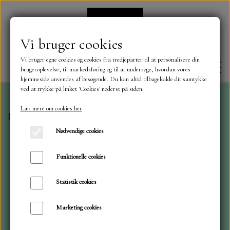
Vi bruger cookies
Vi bruger egne cookies og cookies fra tredjeparter til at personalisere din
brugeroplevelse, til markedsføring og til at undersøge, hvordan vores
hjemmeside anvendes af besøgende. Du kan altid tilbagekalde dit samtykke
ved at trykke på linket 'Cookies' nederst på siden.
Læs mere om cookies her
Forside
Mønster blokke 15 x 15 cm.
Ciao Bella 15x15
FORSIDE
Nødvendige cookies
OM OS
Funktionelle cookies
Statistik cookies
KONTAKT
Marketing cookies
NYHEDER