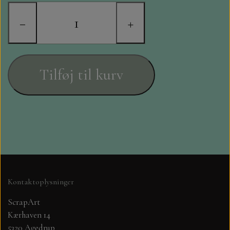
STAMPERIA
−
+
DIE CUTS FRA MINTAY
DIE CUTS OG KLISTERMÆRKER
Tilføj til kurv
MØNSTER BLOKKE 15 X 15 CM.
MØNSTER BLOKKE 20X20 CM
MØNSTER BLOKKE 30,5 X 30,5 CM
BLOKKE A5..OG A4....OG 15X30
Kontaktoplysninger
..MØNSTREDE OG ENSFARVEDE
ScrapArt
Kærhaven 14
A6 BLOKKE
5320 Agedrup