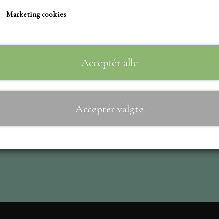
TIM HOLTZ/SIZZIX
Marketing cookies
STUDIO LIGHT
Til
−
+
TEKSTER
MARIANNE DIES
Acceptér alle
CREALIES
CRAFT & YOU
Acceptér valgte
MADE WITH LOVE
NELLIE SNELLEN
ELIZABETH CRAFT D
PÅSKE
BARTO
LEANE
MINIATURE HUSE TI