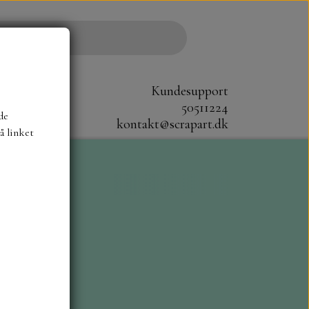
Kundesupport
50511224
de
kontakt@scrapart.dk
å linket
S
SCRAPBOYS
STAMPERIA
CM.
MØNSTER BLOKKE 20X20 CM
G ENSFARVEDE
A6 BLOKKE
DIES HOT FOIL