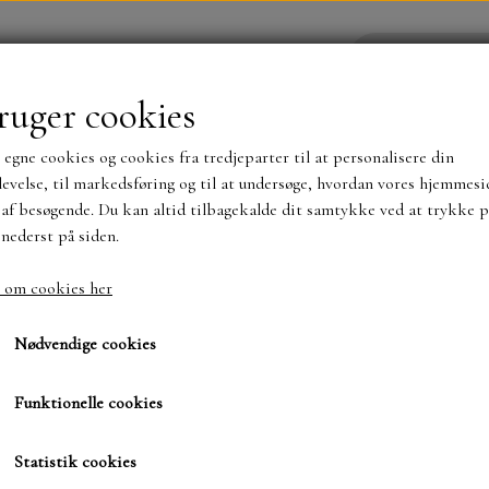
ruger cookies
 egne cookies og cookies fra tredjeparter til at personalisere din
YHEDER
WEBSHOP
evelse, til markedsføring og til at undersøge, hvordan vores hjemmesi
af besøgende. Du kan altid tilbagekalde dit samtykke ved at trykke p
 nederst på siden.
NYHEDER
MAJA KARTON
MINTAY PAPER
 om cookies her
sic
Box
Box
TS OG KLISTERMÆRKER
MØNSTER BLOKKE 15 X 15 
Nødvendige cookies
BLOKKE A5..OG A4....OG 15X30 ..MØNSTREDE O
Funktionelle cookies
180,00 kr.
SIMPLE AND BASIC
DIES
Varenummer: SBD475
Statistik cookies
SIMPLE AND BASIC
MINI DIES