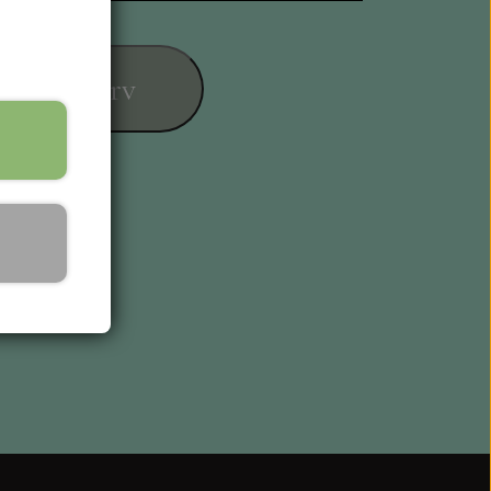
føj til kurv
ESIGN
L KORT