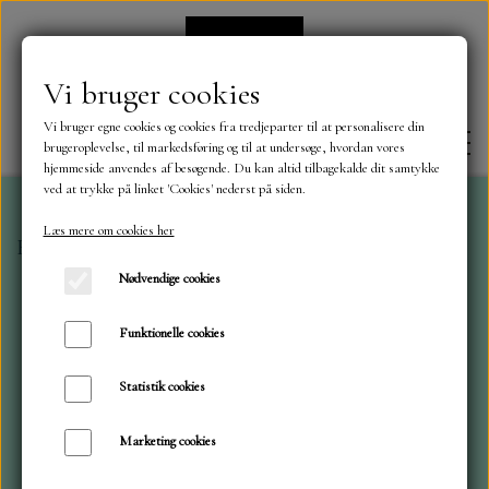
Vi bruger cookies
Vi bruger egne cookies og cookies fra tredjeparter til at personalisere din
brugeroplevelse, til markedsføring og til at undersøge, hvordan vores
hjemmeside anvendes af besøgende. Du kan altid tilbagekalde dit samtykke
ved at trykke på linket 'Cookies' nederst på siden.
Læs mere om cookies her
Forside
Dies
ByLene
Bog orm
FORSIDE
Nødvendige cookies
OM OS
Funktionelle cookies
Statistik cookies
KONTAKT
Marketing cookies
NYHEDER