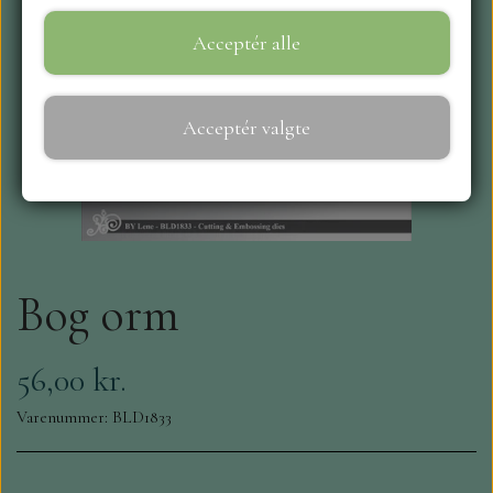
Acceptér alle
WEBSHOP
REPRINT
Acceptér valgte
CRAFT O`CLOCK
NYHEDER
Bog orm
MAJA KARTON
MINTAY PAPERS
56,00 kr.
Varenummer: BLD1833
SCRAPBOYS