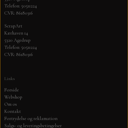
Telefon: 50511224
CVR: 86180316
MØNSTER ARK 30,5 X 30,5 CM .
ScrapArt
SIMPLE AND BASIC
Kærhaven 14
5320 Agedrup
SIMPLE AND BASIC
DIES
Telefon: 50511224
CVR: 86180316
DIES HOT FOIL
MINI DIES
Links
PYNT....DOTS, PERLER, STEN OG
TIM HOLTZ/SIZZIX
OPHÆNG, SHAKER, WOBLER,
Forside
STUDIO LIGHT
Webshop
BLOMSTER MM
Om os
Kontakt
TEKSTER
JUL
Fortrydelse og reklamation
Salgs- og leveringsbetingelser