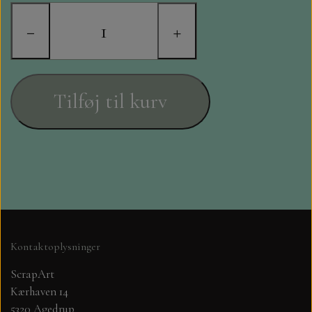
STAMPERIA
−
+
DIE CUTS FRA MINTAY
DIE CUTS OG KLISTERMÆRKER
Tilføj til kurv
MØNSTER BLOKKE 15 X 15 CM.
MØNSTER BLOKKE 20X20 CM
MØNSTER BLOKKE 30,5 X 30,5 CM
BLOKKE A5..OG A4....OG 15X30
Kontaktoplysninger
..MØNSTREDE OG ENSFARVEDE
ScrapArt
Kærhaven 14
A6 BLOKKE
5320 Agedrup