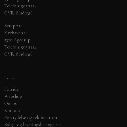
Telefon: 50511224
CVR: 86180316
MØNSTER ARK 30,5 X 30,5 CM .
ScrapArt
SIMPLE AND BASIC
Kærhaven 14
5320 Agedrup
SIMPLE AND BASIC
DIES
Telefon: 50511224
CVR: 86180316
DIES HOT FOIL
MINI DIES
Links
PYNT....DOTS, PERLER, STEN OG
TIM HOLTZ/SIZZIX
OPHÆNG, SHAKER, WOBLER,
Forside
STUDIO LIGHT
Webshop
BLOMSTER MM
Om os
Kontakt
TEKSTER
JUL
Fortrydelse og reklamation
Salgs- og leveringsbetingelser