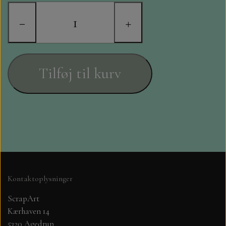
STAMPERIA
−
+
DIE CUTS FRA MINTAY
DIE CUTS OG KLISTERMÆRKER
Tilføj til kurv
MØNSTER BLOKKE 15 X 15 CM.
MØNSTER BLOKKE 20X20 CM
MØNSTER BLOKKE 30,5 X 30,5 CM
BLOKKE A5..OG A4....OG 15X30
Kontaktoplysninger
..MØNSTREDE OG ENSFARVEDE
ScrapArt
Kærhaven 14
A6 BLOKKE
5320 Agedrup