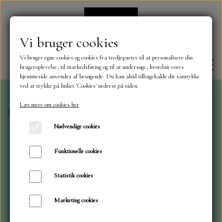
Vi bruger cookies
Vi bruger egne cookies og cookies fra tredjeparter til at personalisere din
brugeroplevelse, til markedsføring og til at undersøge, hvordan vores
hjemmeside anvendes af besøgende. Du kan altid tilbagekalde dit samtykke
ved at trykke på linket 'Cookies' nederst på siden.
Læs mere om cookies her
Forside
Stempler
BLS. Danske tekster
FORSIDE
Nødvendige cookies
OM OS
Funktionelle cookies
Statistik cookies
KONTAKT
Marketing cookies
NYHEDER