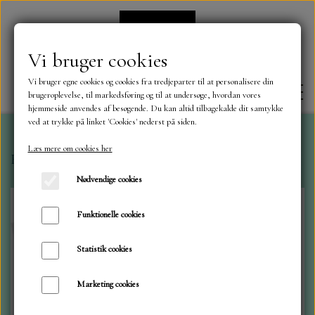
Vi bruger cookies
Vi bruger egne cookies og cookies fra tredjeparter til at personalisere din
brugeroplevelse, til markedsføring og til at undersøge, hvordan vores
hjemmeside anvendes af besøgende. Du kan altid tilbagekalde dit samtykke
ved at trykke på linket 'Cookies' nederst på siden.
Læs mere om cookies her
Forside
Dies
Marianne dies
Blossom Swirl
FORSIDE
Nødvendige cookies
OM OS
Funktionelle cookies
Statistik cookies
KONTAKT
Marketing cookies
NYHEDER