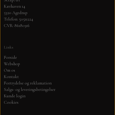
Kærhaven 14
MØNSTER ARK 30,5 X 30,5 CM .
5320 Agedrup
Telefon: 50511224
CVR: 86180316
SIMPLE AND BASIC
SIMPLE AND BASIC
DIES
Links
DIES HOT FOIL
MINI DIES
Forside
Webshop
Om os
PYNT....DOTS, PERLER, STEN OG
TIM HOLTZ/SIZZIX
Kontakt
OPHÆNG, SHAKER, WOBLER,
Fortrydelse og reklamation
STUDIO LIGHT
BLOMSTER MM
Salgs- og leveringsbetingelser
Kunde login
TEKSTER
Cookies
JUL