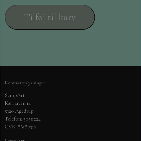
STAMPERIA
Tilføj til kurv
DIE CUTS FRA MINTAY
DIE CUTS OG KLISTERMÆRKER
MØNSTER BLOKKE 15 X 15 CM.
MØNSTER BLOKKE 20X20 CM
Kontaktoplysninger
MØNSTER BLOKKE 30,5 X 30,5 CM
ScrapArt
Kærhaven 14
BLOKKE A5..OG A4....OG 15X30
5320 Agedrup
Telefon: 50511224
..MØNSTREDE OG ENSFARVEDE
CVR: 86180316
A6 BLOKKE
ScrapArt