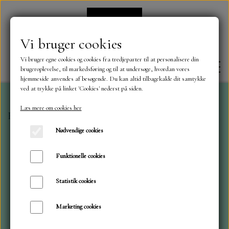
Vi bruger cookies
Vi bruger egne cookies og cookies fra tredjeparter til at personalisere din
brugeroplevelse, til markedsføring og til at undersøge, hvordan vores
hjemmeside anvendes af besøgende. Du kan altid tilbagekalde dit samtykke
ved at trykke på linket 'Cookies' nederst på siden.
Læs mere om cookies her
Forside
Pynt....Dots, Perler, sten og ophæng, shaker,
FORSIDE
Nødvendige cookies
OM OS
Funktionelle cookies
Statistik cookies
KONTAKT
Marketing cookies
NYHEDER