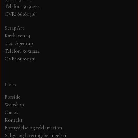
Telefon: 50511224
CVR: 86180316
MØNSTER ARK 30,5 X 30,5 CM .
ScrapArt
SIMPLE AND BASIC
Kærhaven 14
5320 Agedrup
SIMPLE AND BASIC
DIES
Telefon: 50511224
CVR: 86180316
DIES HOT FOIL
MINI DIES
Links
PYNT....DOTS, PERLER, STEN OG
TIM HOLTZ/SIZZIX
OPHÆNG, SHAKER, WOBLER,
Forside
STUDIO LIGHT
Webshop
BLOMSTER MM
Om os
Kontakt
TEKSTER
JUL
Fortrydelse og reklamation
Salgs- og leveringsbetingelser