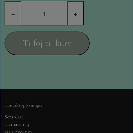
STAMPERIA
−
+
DIE CUTS FRA MINTAY
DIE CUTS OG KLISTERMÆRKER
Tilføj til kurv
MØNSTER BLOKKE 15 X 15 CM.
MØNSTER BLOKKE 20X20 CM
MØNSTER BLOKKE 30,5 X 30,5 CM
BLOKKE A5..OG A4....OG 15X30
Kontaktoplysninger
..MØNSTREDE OG ENSFARVEDE
ScrapArt
Kærhaven 14
A6 BLOKKE
5320 Agedrup