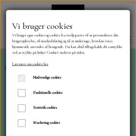
Vi bruger cookies
Vi bruger egne cookies og cookies fra tredjeparter til at personalisere din
brugeroplevelse, til markedsføring og til at undersøge, hvordan vores
hjemmeside anvendes af besøgende. Du kan altid tilbagekalde dit samtykke
ved at trykke på linket 'Cookies' nederst på siden.
Læs mere om cookies her
Forside
Blokke A5..og A4....og 15x30 ..mønstrede og e
FORSIDE
Nødvendige cookies
OM OS
Funktionelle cookies
Statistik cookies
KONTAKT
Marketing cookies
NYHEDER