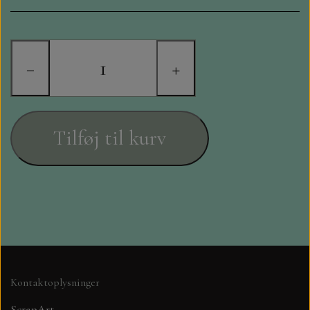
STAMPERIA
DIE CUTS FRA MINTAY
−
+
DIE CUTS OG KLISTERMÆRKER
MØNSTER BLOKKE 15 X 15 CM.
Tilføj til kurv
MØNSTER BLOKKE 20X20 CM
MØNSTER BLOKKE 30,5 X 30,5 CM
BLOKKE A5..OG A4....OG 15X30
..MØNSTREDE OG ENSFARVEDE
Kontaktoplysninger
A6 BLOKKE
ScrapArt