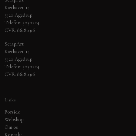
Kærhaven 14
MØNSTER ARK 30,5 X 30,5 CM .
5320 Agedrup
Telefon: 50511224
CVR: 86180316
SIMPLE AND BASIC
ScrapArt
SIMPLE AND BASIC
DIES
Kærhaven 14
5320 Agedrup
Telefon: 50511224
DIES HOT FOIL
MINI DIES
CVR: 86180316
PYNT....DOTS, PERLER, STEN OG
TIM HOLTZ/SIZZIX
OPHÆNG, SHAKER, WOBLER,
Links
STUDIO LIGHT
BLOMSTER MM
Forside
Webshop
TEKSTER
JUL
Om os
Kontakt