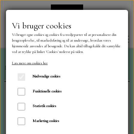
Vi bruger cookies
Vi bruger egne cookies og cookies fra tredjeparter til at personalisere din
brugeroplevelse, til markedsføring og til at undersøge, hvordan vores
hjemmeside anvendes af besøgende. Du kan altid tilbagekalde dit samtykke
ved at trykke på linket 'Cookies' nederst på siden.
Læs mere om cookies her
Forside
Craft O`Clock
Blok 30x30 Kitchen Mode
FORSIDE
Nødvendige cookies
OM OS
Funktionelle cookies
Statistik cookies
KONTAKT
Marketing cookies
NYHEDER