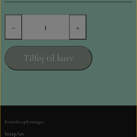
STAMPERIA
DIE CUTS FRA MINTAY
−
+
DIE CUTS OG KLISTERMÆRKER
MØNSTER BLOKKE 15 X 15 CM.
Tilføj til kurv
MØNSTER BLOKKE 20X20 CM
MØNSTER BLOKKE 30,5 X 30,5 CM
BLOKKE A5..OG A4....OG 15X30
..MØNSTREDE OG ENSFARVEDE
Kontaktoplysninger
ScrapArt
A6 BLOKKE