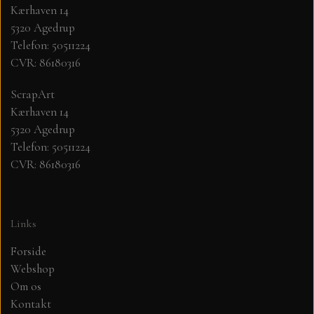
Kærhaven 14
5320 Agedrup
MØNSTER ARK 30,5 X 30,5 CM .
Telefon: 50511224
CVR: 86180316
SIMPLE AND BASIC
ScrapArt
Kærhaven 14
SIMPLE AND BASIC
DIES
5320 Agedrup
Telefon: 50511224
DIES HOT FOIL
MINI DIES
CVR: 86180316
PYNT....DOTS, PERLER, STEN OG
TIM HOLTZ/SIZZIX
OPHÆNG, SHAKER, WOBLER,
Links
STUDIO LIGHT
BLOMSTER MM
Forside
Webshop
TEKSTER
JUL
Om os
Kontakt