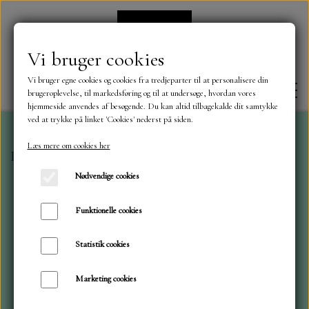
Vi bruger cookies
Vi bruger egne cookies og cookies fra tredjeparter til at personalisere din
brugeroplevelse, til markedsføring og til at undersøge, hvordan vores
hjemmeside anvendes af besøgende. Du kan altid tilbagekalde dit samtykke
ved at trykke på linket 'Cookies' nederst på siden.
Læs mere om cookies her
Forside
Stamperia
Blok 30x30 Family
FORSIDE
Nødvendige cookies
OM OS
Funktionelle cookies
Statistik cookies
KONTAKT
Marketing cookies
NYHEDER