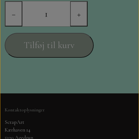
STAMPERIA
−
+
DIE CUTS FRA MINTAY
DIE CUTS OG KLISTERMÆRKER
Tilføj til kurv
MØNSTER BLOKKE 15 X 15 CM.
MØNSTER BLOKKE 20X20 CM
MØNSTER BLOKKE 30,5 X 30,5 CM
BLOKKE A5..OG A4....OG 15X30
Kontaktoplysninger
..MØNSTREDE OG ENSFARVEDE
ScrapArt
Kærhaven 14
A6 BLOKKE
5320 Agedrup