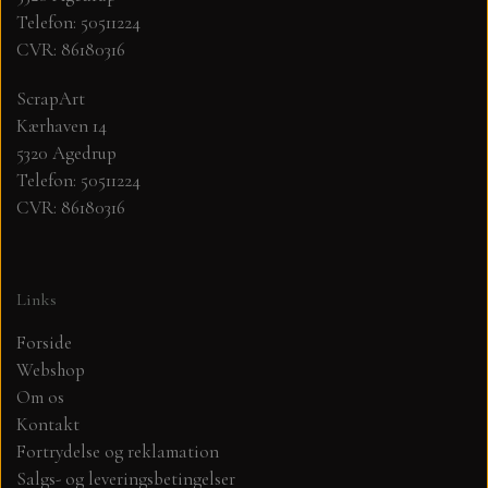
Telefon: 50511224
CVR: 86180316
MØNSTER ARK 30,5 X 30,5 CM .
ScrapArt
SIMPLE AND BASIC
Kærhaven 14
5320 Agedrup
SIMPLE AND BASIC
DIES
Telefon: 50511224
CVR: 86180316
DIES HOT FOIL
MINI DIES
Links
PYNT....DOTS, PERLER, STEN OG
TIM HOLTZ/SIZZIX
OPHÆNG, SHAKER, WOBLER,
Forside
STUDIO LIGHT
Webshop
BLOMSTER MM
Om os
Kontakt
TEKSTER
JUL
Fortrydelse og reklamation
Salgs- og leveringsbetingelser