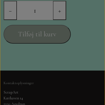
STAMPERIA
−
+
DIE CUTS FRA MINTAY
DIE CUTS OG KLISTERMÆRKER
Tilføj til kurv
MØNSTER BLOKKE 15 X 15 CM.
MØNSTER BLOKKE 20X20 CM
MØNSTER BLOKKE 30,5 X 30,5 CM
BLOKKE A5..OG A4....OG 15X30
Kontaktoplysninger
..MØNSTREDE OG ENSFARVEDE
ScrapArt
Kærhaven 14
A6 BLOKKE
5320 Agedrup