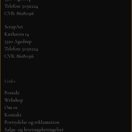
Telefon: 50511224
CVR: 86180316
MØNSTER ARK 30,5 X 30,5 CM .
ScrapArt
SIMPLE AND BASIC
Kærhaven 14
5320 Agedrup
SIMPLE AND BASIC
DIES
Telefon: 50511224
CVR: 86180316
DIES HOT FOIL
MINI DIES
Links
PYNT....DOTS, PERLER, STEN OG
TIM HOLTZ/SIZZIX
OPHÆNG, SHAKER, WOBLER,
Forside
STUDIO LIGHT
Webshop
BLOMSTER MM
Om os
Kontakt
TEKSTER
JUL
Fortrydelse og reklamation
Salgs- og leveringsbetingelser