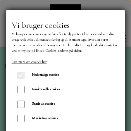
Vi bruger cookies
Vi bruger egne cookies og cookies fra tredjeparter til at personalisere din
brugeroplevelse, til markedsføring og til at undersøge, hvordan vores
hjemmeside anvendes af besøgende. Du kan altid tilbagekalde dit samtykke
ved at trykke på linket 'Cookies' nederst på siden.
Læs mere om cookies her
Forside
Stamperia
Blok 30x30 Coffee
FORSIDE
Nødvendige cookies
OM OS
Funktionelle cookies
Statistik cookies
KONTAKT
Marketing cookies
NYHEDER