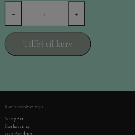
STAMPERIA
−
+
DIE CUTS FRA MINTAY
DIE CUTS OG KLISTERMÆRKER
Tilføj til kurv
MØNSTER BLOKKE 15 X 15 CM.
MØNSTER BLOKKE 20X20 CM
MØNSTER BLOKKE 30,5 X 30,5 CM
BLOKKE A5..OG A4....OG 15X30
Kontaktoplysninger
..MØNSTREDE OG ENSFARVEDE
ScrapArt
Kærhaven 14
A6 BLOKKE
5320 Agedrup