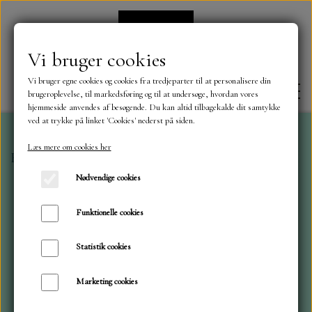
Vi bruger cookies
Vi bruger egne cookies og cookies fra tredjeparter til at personalisere din
brugeroplevelse, til markedsføring og til at undersøge, hvordan vores
hjemmeside anvendes af besøgende. Du kan altid tilbagekalde dit samtykke
ved at trykke på linket 'Cookies' nederst på siden.
Læs mere om cookies her
Forside
Stamperia
Blok 30x30 Brocante
FORSIDE
Nødvendige cookies
OM OS
Funktionelle cookies
Statistik cookies
KONTAKT
Marketing cookies
NYHEDER