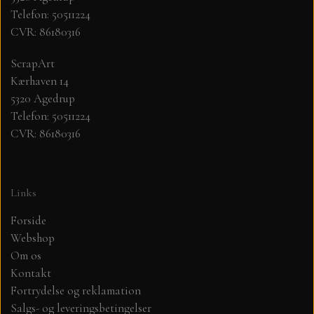
Telefon: 50511224
CVR: 86180316
MØNSTER ARK 30,5 X 30,5 CM .
ScrapArt
SIMPLE AND BASIC
Kærhaven 14
5320 Agedrup
SIMPLE AND BASIC
DIES
Telefon: 50511224
CVR: 86180316
DIES HOT FOIL
MINI DIES
Links
PYNT....DOTS, PERLER, STEN OG
TIM HOLTZ/SIZZIX
OPHÆNG, SHAKER, WOBLER,
Forside
STUDIO LIGHT
Webshop
BLOMSTER MM
Om os
Kontakt
TEKSTER
JUL
Fortrydelse og reklamation
Salgs- og leveringsbetingelser