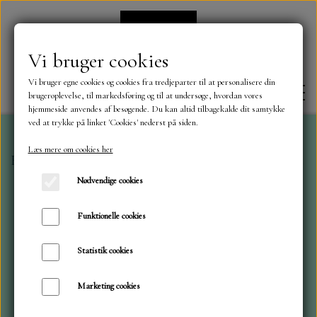
Vi bruger cookies
Vi bruger egne cookies og cookies fra tredjeparter til at personalisere din
brugeroplevelse, til markedsføring og til at undersøge, hvordan vores
hjemmeside anvendes af besøgende. Du kan altid tilbagekalde dit samtykke
ved at trykke på linket 'Cookies' nederst på siden.
Læs mere om cookies her
Forside
Stamperia
Blok 20x20 Brocante, baggrund
FORSIDE
Nødvendige cookies
OM OS
Funktionelle cookies
Statistik cookies
KONTAKT
Marketing cookies
NYHEDER