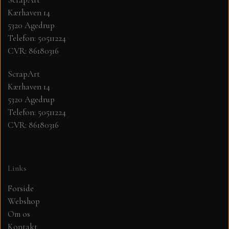
Kærhaven 14
MØNSTER ARK 30,5 X 30,5 CM .
5320 Agedrup
Telefon: 50511224
CVR: 86180316
SIMPLE AND BASIC
ScrapArt
SIMPLE AND BASIC
DIES
Kærhaven 14
5320 Agedrup
Telefon: 50511224
DIES HOT FOIL
MINI DIES
CVR: 86180316
PYNT....DOTS, PERLER, STEN OG
TIM HOLTZ/SIZZIX
OPHÆNG, SHAKER, WOBLER,
Links
STUDIO LIGHT
BLOMSTER MM
Forside
Webshop
TEKSTER
JUL
Om os
Kontakt