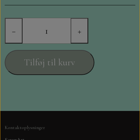
STAMPERIA
DIE CUTS FRA MINTAY
−
+
DIE CUTS OG KLISTERMÆRKER
MØNSTER BLOKKE 15 X 15 CM.
Tilføj til kurv
MØNSTER BLOKKE 20X20 CM
MØNSTER BLOKKE 30,5 X 30,5 CM
BLOKKE A5..OG A4....OG 15X30
..MØNSTREDE OG ENSFARVEDE
Kontaktoplysninger
A6 BLOKKE
ScrapArt