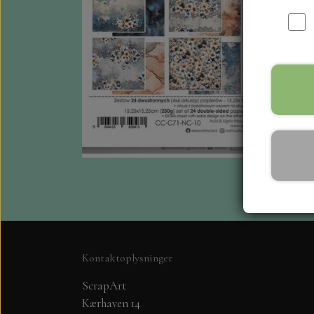
Kontaktoplysninger
ScrapArt
Kærhaven 14