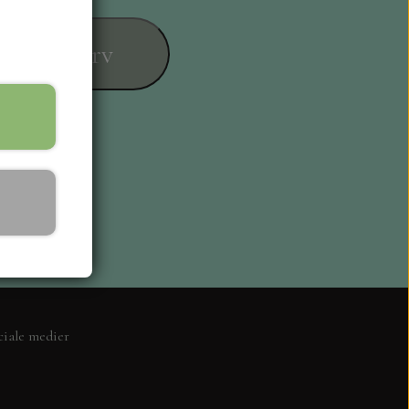
føj til kurv
ESIGN
ciale medier
L KORT