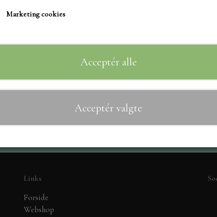
TIM HOLTZ/SIZZIX
Marketing cookies
STUDIO LIGHT
Til
−
+
TEKSTER
MARIANNE DIES
Acceptér alle
CREALIES
CRAFT & YOU
Acceptér valgte
MADE WITH LOVE
NELLIE SNELLEN
ELIZABETH CRAFT D
PÅSKE
BARTO
Links
So
LEANE
Forside
MINIATURE HUSE TI
Webshop