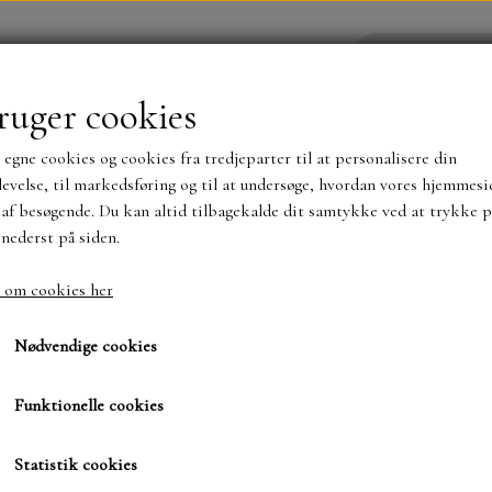
ruger cookies
 egne cookies og cookies fra tredjeparter til at personalisere din
YHEDER
WEBSHOP
evelse, til markedsføring og til at undersøge, hvordan vores hjemmesi
af besøgende. Du kan altid tilbagekalde dit samtykke ved at trykke p
 nederst på siden.
NYHEDER
MAJA KARTON
MINTAY PAPER
 om cookies her
ttime Chill
Blok 15x15 Nighttime C
TS OG KLISTERMÆRKER
MØNSTER BLOKKE 15 X 15 
Nødvendige cookies
BLOKKE A5..OG A4....OG 15X30 ..MØNSTREDE O
Funktionelle cookies
58,00 kr.
SIMPLE AND BASIC
DIES
Statistik cookies
SIMPLE AND BASIC
MINI DIES