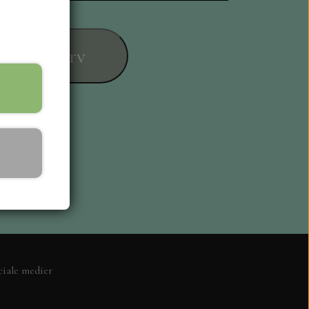
føj til kurv
ESIGN
ciale medier
L KORT