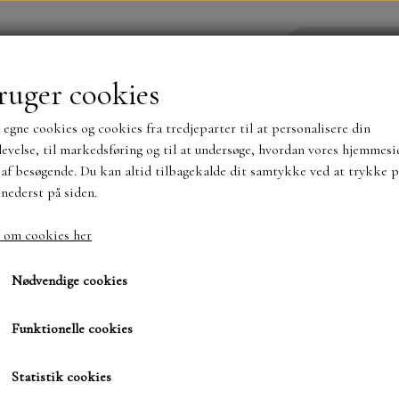
ruger cookies
 egne cookies og cookies fra tredjeparter til at personalisere din
YHEDER
WEBSHOP
evelse, til markedsføring og til at undersøge, hvordan vores hjemmesi
af besøgende. Du kan altid tilbagekalde dit samtykke ved at trykke p
 nederst på siden.
NYHEDER
MAJA KARTON
MINTAY PAPER
 om cookies her
& Curl
Blok 15x15 Girl & Curl
TS OG KLISTERMÆRKER
MØNSTER BLOKKE 15 X 15 
Nødvendige cookies
BLOKKE A5..OG A4....OG 15X30 ..MØNSTREDE O
Funktionelle cookies
59,00 kr.
SIMPLE AND BASIC
DIES
Varenummer: CC C65 GC 10
Statistik cookies
SIMPLE AND BASIC
MINI DIES