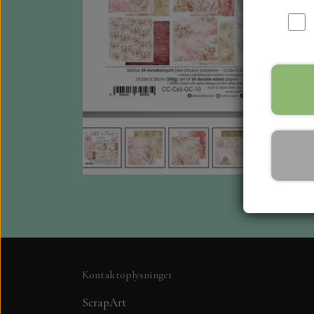
Kontaktoplysninger
ScrapArt