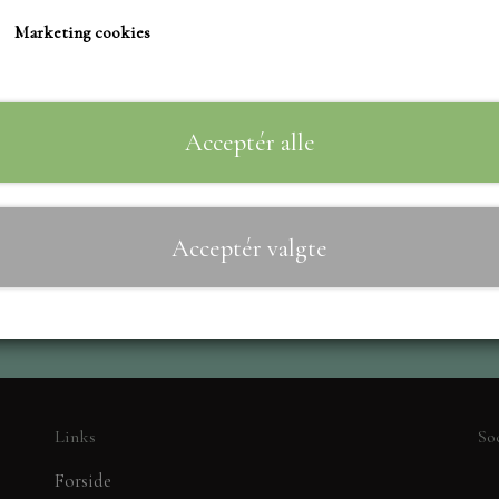
TIM HOLTZ/SIZZIX
Marketing cookies
STUDIO LIGHT
Til
−
+
TEKSTER
MARIANNE DIES
Acceptér alle
CREALIES
CRAFT & YOU
Acceptér valgte
MADE WITH LOVE
NELLIE SNELLEN
ELIZABETH CRAFT D
PÅSKE
BARTO
LEANE
Links
So
MINIATURE HUSE TI
Forside