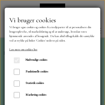
Vi bruger cookies
Vi bruger egne cookies og cookies fra tredjeparter til at personalisere din
brugeroplevelse, til markedsføring og til at undersøge, hvordan vores
hjemmeside anvendes af besøgende. Du kan altid tilbagekalde dit samtykke
ved at trykke på linket 'Cookies' nederst på siden.
Læs mere om cookies her
Forside
Dies
Marianne dies
Blade og blomster 1464
FORSIDE
Nødvendige cookies
OM OS
Funktionelle cookies
Statistik cookies
KONTAKT
Marketing cookies
NYHEDER