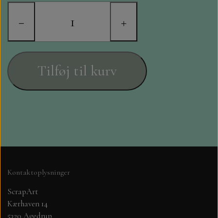
STAMPERIA
−
+
DIE CUTS FRA MINTAY
DIE CUTS OG KLISTERMÆRKER
Tilføj til kurv
MØNSTER BLOKKE 15 X 15 CM.
MØNSTER BLOKKE 20X20 CM
MØNSTER BLOKKE 30,5 X 30,5 CM
BLOKKE A5..OG A4....OG 15X30
Kontaktoplysninger
..MØNSTREDE OG ENSFARVEDE
ScrapArt
Kærhaven 14
A6 BLOKKE
5320 Agedrup