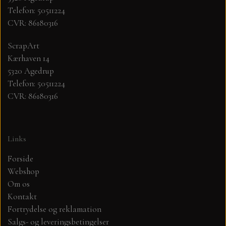
Telefon: 50511224
CVR: 86180316
MØNSTER ARK 30,5 X 30,5 CM .
ScrapArt
SIMPLE AND BASIC
Kærhaven 14
5320 Agedrup
SIMPLE AND BASIC
DIES
Telefon: 50511224
CVR: 86180316
DIES HOT FOIL
MINI DIES
Links
PYNT....DOTS, PERLER, STEN OG
TIM HOLTZ/SIZZIX
OPHÆNG, SHAKER, WOBLER,
Forside
STUDIO LIGHT
Webshop
BLOMSTER MM
Om os
Kontakt
TEKSTER
JUL
Fortrydelse og reklamation
Salgs- og leveringsbetingelser