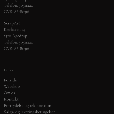
Telefon: 50511224
CVR: 86180316
MØNSTER ARK 30,5 X 30,5 CM .
ScrapArt
SIMPLE AND BASIC
Kærhaven 14
5320 Agedrup
SIMPLE AND BASIC
DIES
Telefon: 50511224
CVR: 86180316
DIES HOT FOIL
MINI DIES
Links
PYNT....DOTS, PERLER, STEN OG
TIM HOLTZ/SIZZIX
OPHÆNG, SHAKER, WOBLER,
Forside
STUDIO LIGHT
Webshop
BLOMSTER MM
Om os
Kontakt
TEKSTER
JUL
Fortrydelse og reklamation
Salgs- og leveringsbetingelser