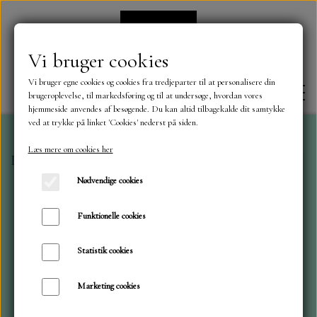
Vi bruger cookies
Vi bruger egne cookies og cookies fra tredjeparter til at personalisere din
brugeroplevelse, til markedsføring og til at undersøge, hvordan vores
hjemmeside anvendes af besøgende. Du kan altid tilbagekalde dit samtykke
ved at trykke på linket 'Cookies' nederst på siden.
Læs mere om cookies her
Forside
Mønster blokke 30,5 x 30,5 cm
Beautiful But
FORSIDE
Nødvendige cookies
OM OS
Funktionelle cookies
Statistik cookies
KONTAKT
Marketing cookies
NYHEDER