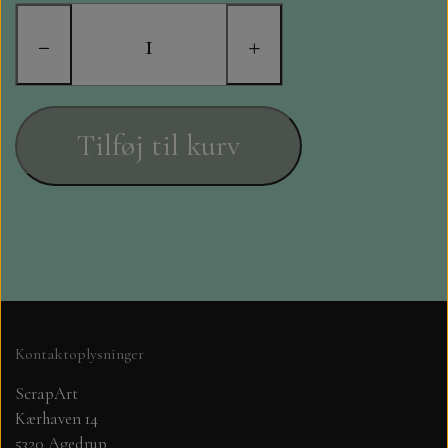
STAMPERIA
−
+
DIE CUTS FRA MINTAY
DIE CUTS OG KLISTERMÆRKER
Tilføj til kurv
MØNSTER BLOKKE 15 X 15 CM.
MØNSTER BLOKKE 20X20 CM
MØNSTER BLOKKE 30,5 X 30,5 CM
BLOKKE A5..OG A4....OG 15X30
Kontaktoplysninger
..MØNSTREDE OG ENSFARVEDE
ScrapArt
Kærhaven 14
A6 BLOKKE
5320 Agedrup