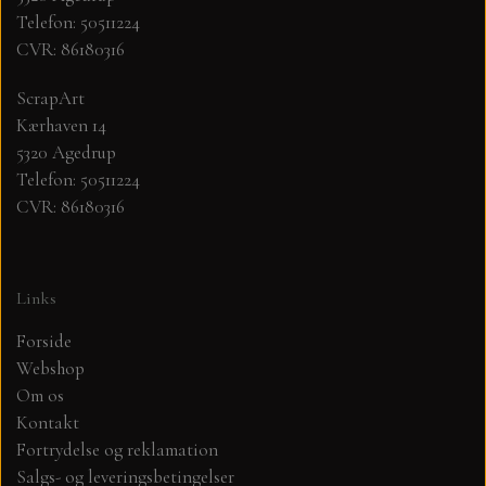
Telefon: 50511224
CVR: 86180316
MØNSTER ARK 30,5 X 30,5 CM .
ScrapArt
SIMPLE AND BASIC
Kærhaven 14
5320 Agedrup
SIMPLE AND BASIC
DIES
Telefon: 50511224
CVR: 86180316
DIES HOT FOIL
MINI DIES
Links
PYNT....DOTS, PERLER, STEN OG
TIM HOLTZ/SIZZIX
OPHÆNG, SHAKER, WOBLER,
Forside
STUDIO LIGHT
Webshop
BLOMSTER MM
Om os
Kontakt
TEKSTER
JUL
Fortrydelse og reklamation
Salgs- og leveringsbetingelser