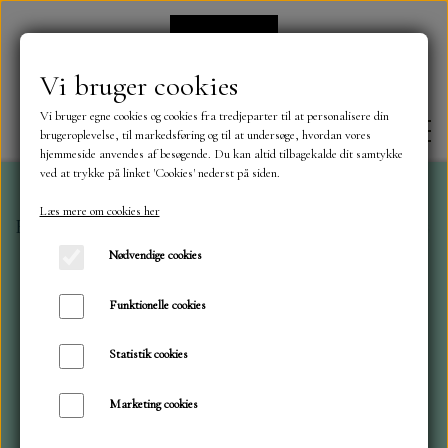
Vi bruger cookies
Vi bruger egne cookies og cookies fra tredjeparter til at personalisere din
brugeroplevelse, til markedsføring og til at undersøge, hvordan vores
hjemmeside anvendes af besøgende. Du kan altid tilbagekalde dit samtykke
ved at trykke på linket 'Cookies' nederst på siden.
Læs mere om cookies her
Forside
Klippe ark med motiver mm.
Bamser i glas k
FORSIDE
Nødvendige cookies
OM OS
Funktionelle cookies
Statistik cookies
KONTAKT
Marketing cookies
NYHEDER