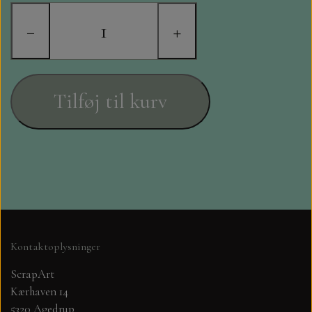
STAMPERIA
−
+
DIE CUTS FRA MINTAY
DIE CUTS OG KLISTERMÆRKER
Tilføj til kurv
MØNSTER BLOKKE 15 X 15 CM.
MØNSTER BLOKKE 20X20 CM
MØNSTER BLOKKE 30,5 X 30,5 CM
BLOKKE A5..OG A4....OG 15X30
Kontaktoplysninger
..MØNSTREDE OG ENSFARVEDE
ScrapArt
Kærhaven 14
A6 BLOKKE
5320 Agedrup