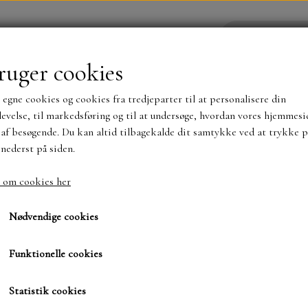
ruger cookies
 egne cookies og cookies fra tredjeparter til at personalisere din
YHEDER
WEBSHOP
evelse, til markedsføring og til at undersøge, hvordan vores hjemmesi
af besøgende. Du kan altid tilbagekalde dit samtykke ved at trykke p
 nederst på siden.
NYHEDER
MAJA KARTON
MINTAY PAPER
 om cookies her
Baby..Lunibloom
Baby..Lunibloom
TS OG KLISTERMÆRKER
MØNSTER BLOKKE 15 X 15 
Nødvendige cookies
BLOKKE A5..OG A4....OG 15X30 ..MØNSTREDE O
Funktionelle cookies
99,00 kr.
SIMPLE AND BASIC
DIES
Varenummer: CBPM093
Statistik cookies
SIMPLE AND BASIC
MINI DIES