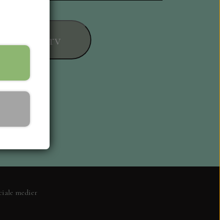
føj til kurv
ESIGN
ciale medier
L KORT