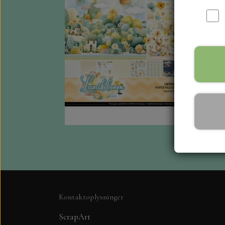
Kontaktoplysninger
ScrapArt