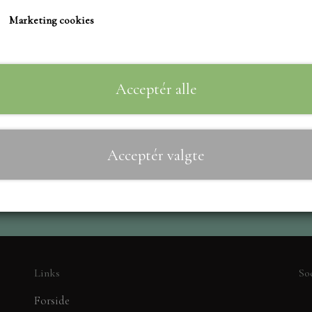
TIM HOLTZ/SIZZIX
Marketing cookies
STUDIO LIGHT
Til
−
+
TEKSTER
MARIANNE DIES
Acceptér alle
CREALIES
CRAFT & YOU
Acceptér valgte
MADE WITH LOVE
NELLIE SNELLEN
ELIZABETH CRAFT D
PÅSKE
BARTO
LEANE
Links
So
MINIATURE HUSE TI
Forside