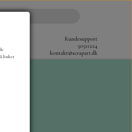
Kundesupport
50511224
de
kontakt@scrapart.dk
å linket
S
SCRAPBOYS
STAMPERIA
CM.
MØNSTER BLOKKE 20X20 CM
G ENSFARVEDE
A6 BLOKKE
DIES HOT FOIL