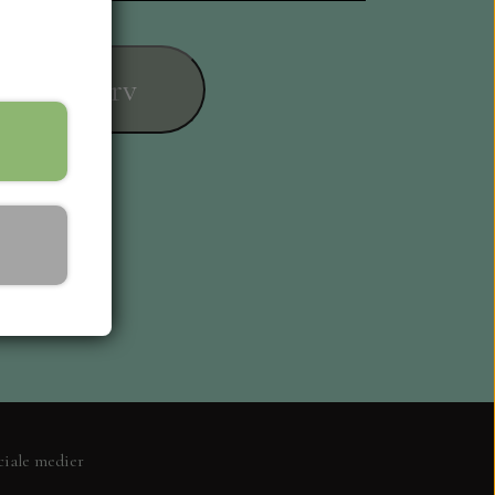
føj til kurv
ESIGN
ciale medier
L KORT