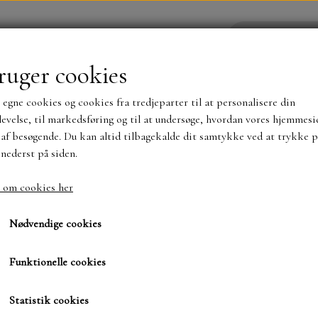
ruger cookies
 egne cookies og cookies fra tredjeparter til at personalisere din
YHEDER
WEBSHOP
evelse, til markedsføring og til at undersøge, hvordan vores hjemmesi
af besøgende. Du kan altid tilbagekalde dit samtykke ved at trykke p
 nederst på siden.
NYHEDER
MAJA KARTON
MINTAY PAPER
 om cookies her
lm & Cozy
Art Journal..Calm & C
TS OG KLISTERMÆRKER
MØNSTER BLOKKE 15 X 15 
Nødvendige cookies
BLOKKE A5..OG A4....OG 15X30 ..MØNSTREDE O
Funktionelle cookies
59,00 kr.
SIMPLE AND BASIC
DIES
Varenummer: MT ART P07
Statistik cookies
SIMPLE AND BASIC
MINI DIES