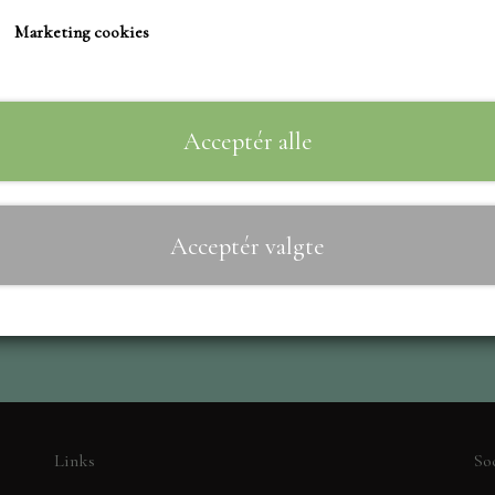
TIM HOLTZ/SIZZIX
Marketing cookies
STUDIO LIGHT
Til
−
+
TEKSTER
MARIANNE DIES
Acceptér alle
CREALIES
CRAFT & YOU
Acceptér valgte
MADE WITH LOVE
NELLIE SNELLEN
ELIZABETH CRAFT D
PÅSKE
BARTO
LEANE
Links
So
MINIATURE HUSE TI