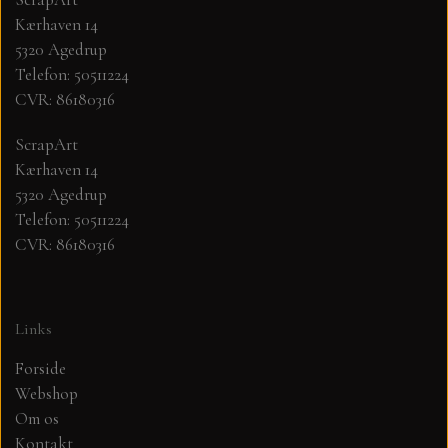
Kærhaven 14
MØNSTER ARK 30,5 X 30,5 CM .
5320 Agedrup
Telefon: 50511224
CVR: 86180316
SIMPLE AND BASIC
ScrapArt
SIMPLE AND BASIC
DIES
Kærhaven 14
5320 Agedrup
Telefon: 50511224
DIES HOT FOIL
MINI DIES
CVR: 86180316
PYNT....DOTS, PERLER, STEN OG
TIM HOLTZ/SIZZIX
OPHÆNG, SHAKER, WOBLER,
Links
STUDIO LIGHT
BLOMSTER MM
Forside
Webshop
TEKSTER
JUL
Om os
Kontakt