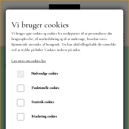
Vi bruger cookies
Vi bruger egne cookies og cookies fra tredjeparter til at personalisere din
brugeroplevelse, til markedsføring og til at undersøge, hvordan vores
hjemmeside anvendes af besøgende. Du kan altid tilbagekalde dit samtykke
ved at trykke på linket 'Cookies' nederst på siden.
Læs mere om cookies her
Forside
Alkohol ink Met Mexative Snow
FORSIDE
Nødvendige cookies
OM OS
Funktionelle cookies
Statistik cookies
KONTAKT
Marketing cookies
NYHEDER