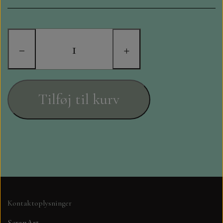
STAMPERIA
DIE CUTS FRA MINTAY
−
+
DIE CUTS OG KLISTERMÆRKER
MØNSTER BLOKKE 15 X 15 CM.
Tilføj til kurv
MØNSTER BLOKKE 20X20 CM
MØNSTER BLOKKE 30,5 X 30,5 CM
BLOKKE A5..OG A4....OG 15X30
..MØNSTREDE OG ENSFARVEDE
Kontaktoplysninger
A6 BLOKKE
ScrapArt