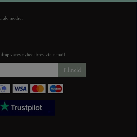
ITH LOVE
ciale medier
dtag vores nyhedsbrev via e-mail
TION
Tilmeld
JUL
KUVERTER OG CELLOFAN POSER