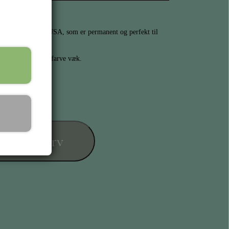
nger/Tim Holtz i USA, som er permanent og perfekt til
t papir.
er blot den anden farve væk.
føj til kurv
ESIGN
L KORT