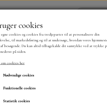
ruger cookies
 egne cookies og cookies fra tredjeparter til at personalisere din
YHEDER
WEBSHOP
evelse, til markedsføring og til at undersøge, hvordan vores hjemmesi
af besøgende. Du kan altid tilbagekalde dit samtykke ved at trykke p
 nederst på siden.
NYHEDER
MAJA KARTON
MINTAY PAPER
 om cookies her
Alcohol ink Amethyst
TS OG KLISTERMÆRKER
MØNSTER BLOKKE 15 X 15 
Nødvendige cookies
BLOKKE A5..OG A4....OG 15X30 ..MØNSTREDE O
Funktionelle cookies
44,00 kr.
SIMPLE AND BASIC
DIES
Varenummer: 25426 D
Statistik cookies
SIMPLE AND BASIC
MINI DIES