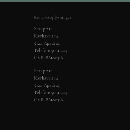
Kontaktoplysninger
ScrapArt
Kærhaven 14
5320 Agedrup
Telefon: 50511224
CVR: 86180316
PYNT....DOTS, PERLER, STEN OG O
ScrapArt
Kærhaven 14
KARTON - PAPIR
5320 Agedrup
PLAY CUT KARTON A4
Telefon: 50511224
PAPER FAVOURITES SMOOTH CARDSTO
CVR: 86180316
MAJESTIC PAPIR 125 GR.
STAR RAIN - PAPER FAVOURITES
FLORENCE KARTON