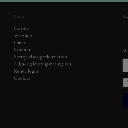
BYLENE
DANDIES OG MADE W
Links
So
NELLIE SNELLEN
Forside
SPELLBINDERS
Webshop
DANDIES
Om os
Kontakt
Mo
SIGNATURE COLLEC
Fortrydelse og reklamation
Salgs- og leveringsbetingelser
PHÆNG, SHAKER, WOBLER, BLOMSTER MM
Kunde login
Cookies
CK 30X30 CM.