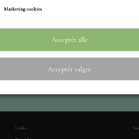
TIM HOLTZ/SIZZIX
Marketing cookies
Tynd Plastfolie, velegnet til Bl.a. shakerkort.
STUDIO LIGHT
10ark i en pakke.
TEKSTER
MARIANNE DIES
Acceptér alle
CREALIES
Til
−
+
CRAFT & YOU
Acceptér valgte
MADE WITH LOVE
NELLIE SNELLEN
ELIZABETH CRAFT D
PÅSKE
BARTO
LEANE
Links
So
MINIATURE HUSE TI