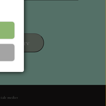
føj til kurv
ESIGN
ciale medier
L KORT