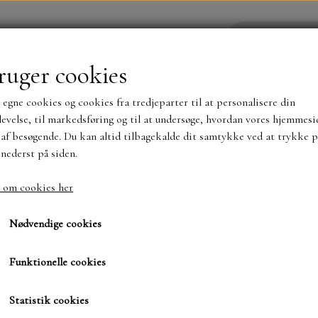
ruger cookies
 egne cookies og cookies fra tredjeparter til at personalisere din
YHEDER
WEBSHOP
evelse, til markedsføring og til at undersøge, hvordan vores hjemmesi
af besøgende. Du kan altid tilbagekalde dit samtykke ved at trykke p
 nederst på siden.
NYHEDER
MAJA KARTON
MINTAY PAPER
 om cookies her
bende Puder mv.
Acetate A4, Heat resistant.
Acetate A4, Heat resist
TS OG KLISTERMÆRKER
MØNSTER BLOKKE 15 X 15 
Nødvendige cookies
BLOKKE A5..OG A4....OG 15X30 ..MØNSTREDE O
Funktionelle cookies
24,00 kr.
SIMPLE AND BASIC
DIES
Varenummer: 3.1030
Statistik cookies
SIMPLE AND BASIC
MINI DIES