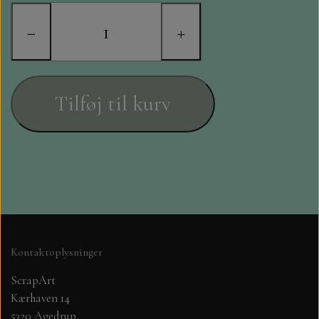
STAMPERIA
−
+
DIE CUTS FRA MINTAY
DIE CUTS OG KLISTERMÆRKER
Tilføj til kurv
MØNSTER BLOKKE 15 X 15 CM.
MØNSTER BLOKKE 20X20 CM
MØNSTER BLOKKE 30,5 X 30,5 CM
BLOKKE A5..OG A4....OG 15X30
Kontaktoplysninger
..MØNSTREDE OG ENSFARVEDE
ScrapArt
Kærhaven 14
A6 BLOKKE
5320 Agedrup