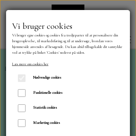
Vi bruger cookies
Vi bruger egne cookies og cookies fra tredjeparter til at personalisere din
brugeroplevelse, til markedsføring og til at undersøge, hvordan vores
hjemmeside anvendes af besøgende. Du kan altid tilbagekalde dit samtykke
ved at trykke på linket 'Cookies' nederst på siden.
Læs mere om cookies her
Forside
Tim Holtz blokke
30x30 Palette, Teal
FORSIDE
Nødvendige cookies
OM OS
Funktionelle cookies
Statistik cookies
KONTAKT
Marketing cookies
NYHEDER