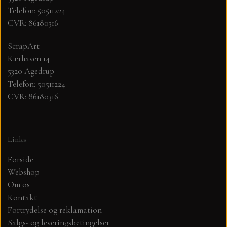
Telefon: 50511224
CVR: 86180316
MØNSTER ARK 30,5 X 30,5 CM .
ScrapArt
SIMPLE AND BASIC
Kærhaven 14
5320 Agedrup
SIMPLE AND BASIC
DIES
Telefon: 50511224
CVR: 86180316
DIES HOT FOIL
MINI DIES
Links
PYNT....DOTS, PERLER, STEN OG
TIM HOLTZ/SIZZIX
OPHÆNG, SHAKER, WOBLER,
Forside
STUDIO LIGHT
Webshop
BLOMSTER MM
Om os
Kontakt
TEKSTER
JUL
Fortrydelse og reklamation
Salgs- og leveringsbetingelser