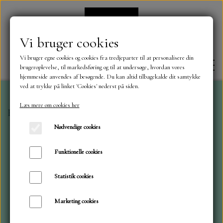
Vi bruger cookies
Vi bruger egne cookies og cookies fra tredjeparter til at personalisere din
brugeroplevelse, til markedsføring og til at undersøge, hvordan vores
hjemmeside anvendes af besøgende. Du kan altid tilbagekalde dit samtykke
ved at trykke på linket 'Cookies' nederst på siden.
Læs mere om cookies her
Forside
Reprint
30x30 Bookshop
FORSIDE
Nødvendige cookies
OM OS
Funktionelle cookies
Statistik cookies
KONTAKT
Marketing cookies
NYHEDER