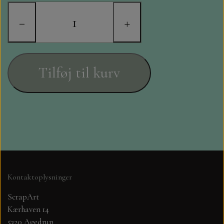
STAMPERIA
−
+
DIE CUTS FRA MINTAY
DIE CUTS OG KLISTERMÆRKER
Tilføj til kurv
MØNSTER BLOKKE 15 X 15 CM.
MØNSTER BLOKKE 20X20 CM
MØNSTER BLOKKE 30,5 X 30,5 CM
BLOKKE A5..OG A4....OG 15X30
Kontaktoplysninger
..MØNSTREDE OG ENSFARVEDE
ScrapArt
Kærhaven 14
A6 BLOKKE
5320 Agedrup