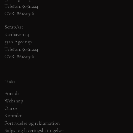
Telefon: 50511224
CVR: 86180316
MØNSTER ARK 30,5 X 30,5 CM .
ScrapArt
SIMPLE AND BASIC
Kærhaven 14
5320 Agedrup
SIMPLE AND BASIC
DIES
Telefon: 50511224
CVR: 86180316
DIES HOT FOIL
MINI DIES
Links
PYNT....DOTS, PERLER, STEN OG
TIM HOLTZ/SIZZIX
OPHÆNG, SHAKER, WOBLER,
Forside
STUDIO LIGHT
Webshop
BLOMSTER MM
Om os
Kontakt
TEKSTER
JUL
Fortrydelse og reklamation
Salgs- og leveringsbetingelser