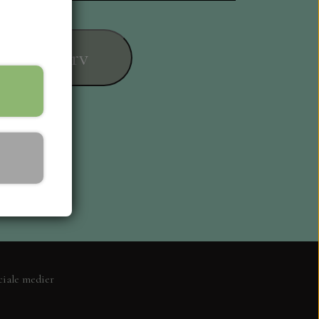
føj til kurv
ESIGN
ciale medier
L KORT