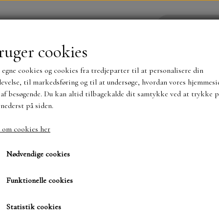
ruger cookies
 egne cookies og cookies fra tredjeparter til at personalisere din
YHEDER
WEBSHOP
evelse, til markedsføring og til at undersøge, hvordan vores hjemmesi
af besøgende. Du kan altid tilbagekalde dit samtykke ved at trykke p
 nederst på siden.
NYHEDER
MAJA KARTON
MINTAY PAPER
 om cookies her
e, Indigo
20x20 Palette, Indigo
TS OG KLISTERMÆRKER
MØNSTER BLOKKE 15 X 15 
Nødvendige cookies
BLOKKE A5..OG A4....OG 15X30 ..MØNSTREDE O
Funktionelle cookies
69,00 kr.
SIMPLE AND BASIC
DIES
Varenummer: TH94476
Statistik cookies
SIMPLE AND BASIC
MINI DIES