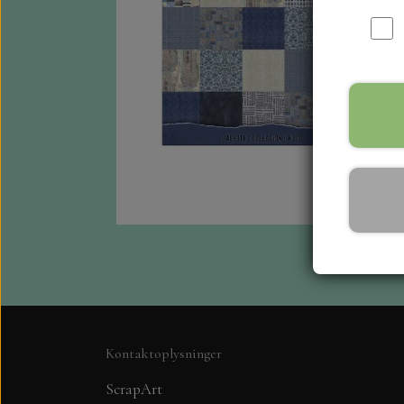
Kontaktoplysninger
ScrapArt