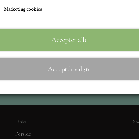
TIM HOLTZ/SIZZIX
Marketing cookies
STUDIO LIGHT
Til
−
+
TEKSTER
MARIANNE DIES
Acceptér alle
CREALIES
CRAFT & YOU
Acceptér valgte
MADE WITH LOVE
NELLIE SNELLEN
ELIZABETH CRAFT D
PÅSKE
BARTO
LEANE
Links
So
MINIATURE HUSE TI
Forside