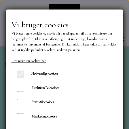
Vi bruger cookies
Vi bruger egne cookies og cookies fra tredjeparter til at personalisere din
brugeroplevelse, til markedsføring og til at undersøge, hvordan vores
hjemmeside anvendes af besøgende. Du kan altid tilbagekalde dit samtykke
ved at trykke på linket 'Cookies' nederst på siden.
Læs mere om cookies her
Forside
Reprint
15x15 Hip Hip Hooray
FORSIDE
Nødvendige cookies
OM OS
Funktionelle cookies
Statistik cookies
KONTAKT
Marketing cookies
NYHEDER