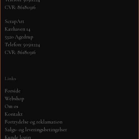
CVR: 86180316
MØNSTER ARK 30,5 X 30,5 CM .
ScrapArt
Kærhaven 14
SIMPLE AND BASIC
5320 Agedrup
Telefon: 50511224
SIMPLE AND BASIC
DIES
CVR: 86180316
DIES HOT FOIL
MINI DIES
Links
PYNT....DOTS, PERLER, STEN OG
TIM HOLTZ/SIZZIX
Forside
OPHÆNG, SHAKER, WOBLER,
Webshop
STUDIO LIGHT
BLOMSTER MM
Om os
Kontakt
Fortrydelse og reklamation
TEKSTER
JUL
Salgs- og leveringsbetingelser
Kunde login