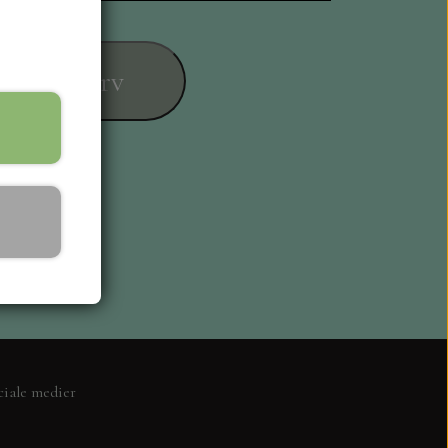
føj til kurv
ESIGN
ciale medier
L KORT