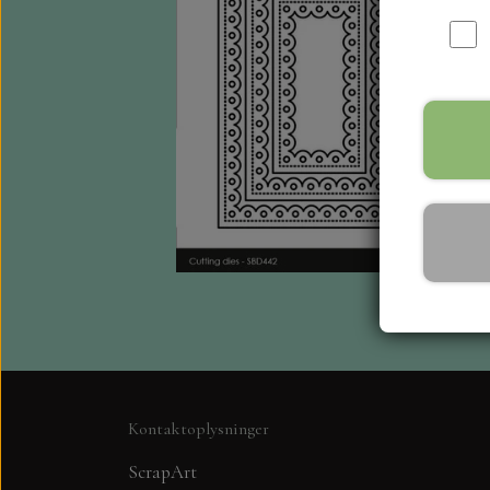
Kontaktoplysninger
ScrapArt