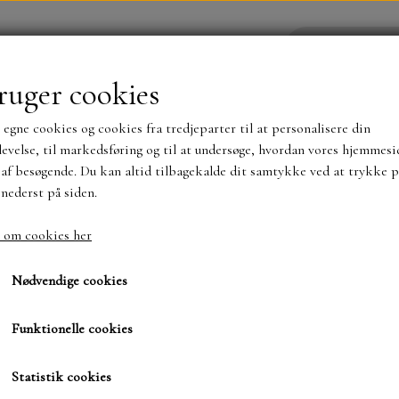
ruger cookies
 egne cookies og cookies fra tredjeparter til at personalisere din
YHEDER
WEBSHOP
evelse, til markedsføring og til at undersøge, hvordan vores hjemmesi
af besøgende. Du kan altid tilbagekalde dit samtykke ved at trykke p
 nederst på siden.
NYHEDER
MAJA KARTON
MINTAY PAPER
 om cookies her
sic
10x14,5 rammer med blond ind..
10x14,5 rammer med blo
TS OG KLISTERMÆRKER
MØNSTER BLOKKE 15 X 15 
Nødvendige cookies
BLOKKE A5..OG A4....OG 15X30 ..MØNSTREDE O
Funktionelle cookies
140,00 kr.
SIMPLE AND BASIC
DIES
Varenummer: SBD439
Statistik cookies
SIMPLE AND BASIC
MINI DIES