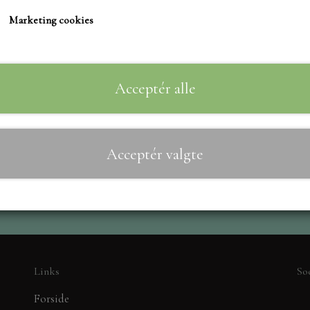
TIM HOLTZ/SIZZIX
Marketing cookies
STUDIO LIGHT
Til
−
+
TEKSTER
MARIANNE DIES
Acceptér alle
CREALIES
CRAFT & YOU
Acceptér valgte
MADE WITH LOVE
NELLIE SNELLEN
ELIZABETH CRAFT D
PÅSKE
BARTO
LEANE
Links
So
MINIATURE HUSE TI
Forside