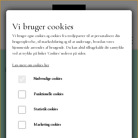
Vi bruger cookies
Vi bruger egne cookies og cookies fra tredjeparter til at personalisere din
brugeroplevelse, til markedsføring og til at undersøge, hvordan vores
hjemmeside anvendes af besøgende. Du kan altid tilbagekalde dit samtykke
ved at trykke på linket 'Cookies' nederst på siden.
Læs mere om cookies her
Forside
Dies
Marianne dies
Dies til slimline CR153
FORSIDE
Nødvendige cookies
OM OS
Funktionelle cookies
Statistik cookies
KONTAKT
Marketing cookies
NYHEDER