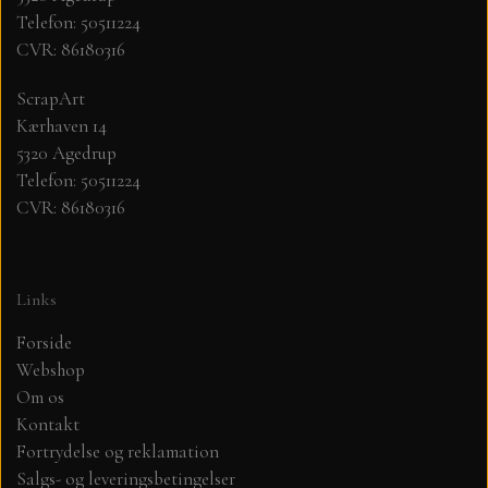
Telefon: 50511224
CVR: 86180316
MØNSTER ARK 30,5 X 30,5 CM .
ScrapArt
SIMPLE AND BASIC
Kærhaven 14
5320 Agedrup
SIMPLE AND BASIC
DIES
Telefon: 50511224
CVR: 86180316
DIES HOT FOIL
MINI DIES
Links
PYNT....DOTS, PERLER, STEN OG
TIM HOLTZ/SIZZIX
OPHÆNG, SHAKER, WOBLER,
Forside
STUDIO LIGHT
Webshop
BLOMSTER MM
Om os
Kontakt
TEKSTER
JUL
Fortrydelse og reklamation
Salgs- og leveringsbetingelser