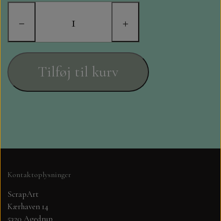
STAMPERIA
−
+
DIE CUTS FRA MINTAY
DIE CUTS OG KLISTERMÆRKER
Tilføj til kurv
MØNSTER BLOKKE 15 X 15 CM.
MØNSTER BLOKKE 20X20 CM
MØNSTER BLOKKE 30,5 X 30,5 CM
BLOKKE A5..OG A4....OG 15X30
Kontaktoplysninger
..MØNSTREDE OG ENSFARVEDE
ScrapArt
Kærhaven 14
A6 BLOKKE
5320 Agedrup