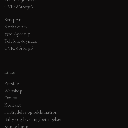
CVR: 86180316
MØNSTER ARK 30,5 X 30,5 CM .
ScrapArt
Kærhaven 14
SIMPLE AND BASIC
5320 Agedrup
Telefon: 50511224
SIMPLE AND BASIC
DIES
CVR: 86180316
DIES HOT FOIL
MINI DIES
Links
PYNT....DOTS, PERLER, STEN OG
TIM HOLTZ/SIZZIX
Forside
OPHÆNG, SHAKER, WOBLER,
Webshop
STUDIO LIGHT
BLOMSTER MM
Om os
Kontakt
Fortrydelse og reklamation
TEKSTER
JUL
Salgs- og leveringsbetingelser
Kunde login