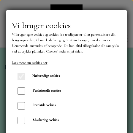
Vi bruger cookies
Vi bruger egne cookies og cookies fra tredjeparter til at personalisere din
brugeroplevelse, til markedsføring og til at undersøge, hvordan vores
hjemmeside anvendes af besøgende. Du kan altid tilbagekalde dit samtykke
ved at trykke på linket 'Cookies' nederst på siden.
Læs mere om cookies her
Forside
-ikke til salg-
FORSIDE
Nødvendige cookies
OM OS
Funktionelle cookies
Statistik cookies
KONTAKT
Marketing cookies
NYHEDER