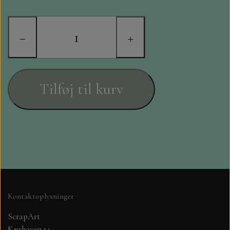
STAMPERIA
DIE CUTS FRA MINTAY
−
+
DIE CUTS OG KLISTERMÆRKER
Tilføj til kurv
MØNSTER BLOKKE 15 X 15 CM.
MØNSTER BLOKKE 20X20 CM
MØNSTER BLOKKE 30,5 X 30,5 CM
BLOKKE A5..OG A4....OG 15X30
..MØNSTREDE OG ENSFARVEDE
Kontaktoplysninger
ScrapArt
A6 BLOKKE
Kærhaven 14