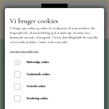
Vi bruger cookies
Vi bruger egne cookies og cookies fra tredjeparter til at personalisere din
brugeroplevelse, til markedsføring og til at undersøge, hvordan vores
hjemmeside anvendes af besøgende. Du kan altid tilbagekalde dit samtykke
ved at trykke på linket 'Cookies' nederst på siden.
Læs mere om cookies her
Forside
-ikke til salg-
FORSIDE
Nødvendige cookies
OM OS
Funktionelle cookies
Statistik cookies
KONTAKT
Marketing cookies
NYHEDER