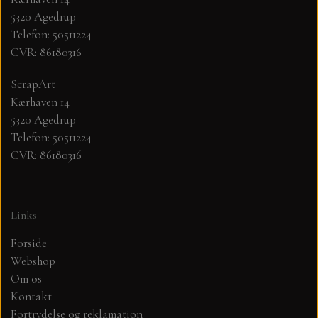
5320 Agedrup
Telefon: 50511224
MØNSTER ARK 30,5 X 30,5 CM .
CVR: 86180316
SIMPLE AND BASIC
ScrapArt
Kærhaven 14
SIMPLE AND BASIC
DIES
5320 Agedrup
Telefon: 50511224
CVR: 86180316
DIES HOT FOIL
MINI DIES
PYNT....DOTS, PERLER, STEN OG
TIM HOLTZ/SIZZIX
Links
OPHÆNG, SHAKER, WOBLER,
STUDIO LIGHT
BLOMSTER MM
Forside
Webshop
Om os
TEKSTER
JUL
Kontakt
Fortrydelse og reklamation