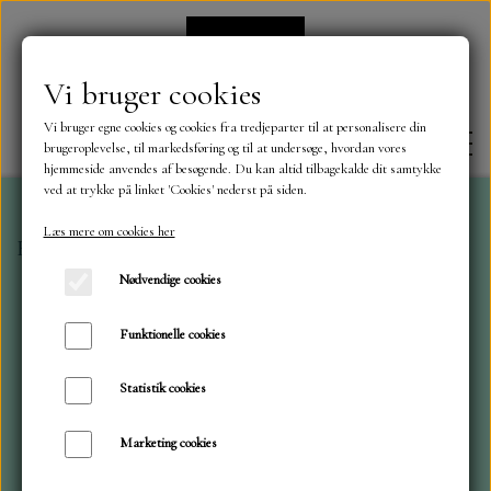
Vi bruger cookies
Vi bruger egne cookies og cookies fra tredjeparter til at personalisere din
brugeroplevelse, til markedsføring og til at undersøge, hvordan vores
hjemmeside anvendes af besøgende. Du kan altid tilbagekalde dit samtykke
ved at trykke på linket 'Cookies' nederst på siden.
Læs mere om cookies her
Forside
A6 blokke
Easter Gnomes
FORSIDE
Nødvendige cookies
OM OS
Funktionelle cookies
Statistik cookies
KONTAKT
Marketing cookies
NYHEDER