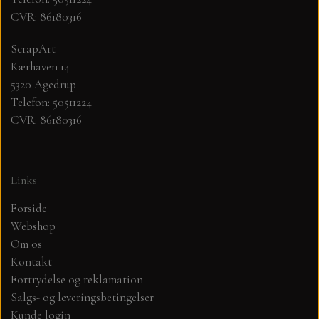
CVR: 86180316
MØNSTER ARK 30,5 X 30,5 CM .
ScrapArt
Kærhaven 14
SIMPLE AND BASIC
5320 Agedrup
Telefon: 50511224
SIMPLE AND BASIC
DIES
CVR: 86180316
DIES HOT FOIL
MINI DIES
Links
PYNT....DOTS, PERLER, STEN OG
TIM HOLTZ/SIZZIX
Forside
OPHÆNG, SHAKER, WOBLER,
Webshop
STUDIO LIGHT
BLOMSTER MM
Om os
Kontakt
Fortrydelse og reklamation
TEKSTER
JUL
Salgs- og leveringsbetingelser
Kunde login