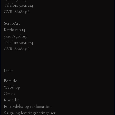
Telefon: 50511224
CVR: 86180316
MØNSTER ARK 30,5 X 30,5 CM .
ScrapArt
SIMPLE AND BASIC
Kærhaven 14
5320 Agedrup
SIMPLE AND BASIC
DIES
Telefon: 50511224
CVR: 86180316
DIES HOT FOIL
MINI DIES
Links
PYNT....DOTS, PERLER, STEN OG
TIM HOLTZ/SIZZIX
OPHÆNG, SHAKER, WOBLER,
Forside
STUDIO LIGHT
Webshop
BLOMSTER MM
Om os
Kontakt
TEKSTER
JUL
Fortrydelse og reklamation
Salgs- og leveringsbetingelser