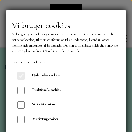
Vi bruger cookies
Vi bruger egne cookies og cookies fra tredjeparter til at personalisere din
brugeroplevelse, til markedsføring og til at undersøge, hvordan vores
hjemmeside anvendes af besøgende. Du kan altid tilbagekalde dit samtykke
ved at trykke på linket 'Cookies' nederst på siden.
Læs mere om cookies her
Forside
A6 blokke
Blok A6 Jul
FORSIDE
Nødvendige cookies
OM OS
Funktionelle cookies
Statistik cookies
KONTAKT
Marketing cookies
NYHEDER