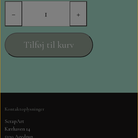
STAMPERIA
−
+
DIE CUTS FRA MINTAY
DIE CUTS OG KLISTERMÆRKER
Tilføj til kurv
MØNSTER BLOKKE 15 X 15 CM.
MØNSTER BLOKKE 20X20 CM
MØNSTER BLOKKE 30,5 X 30,5 CM
BLOKKE A5..OG A4....OG 15X30
Kontaktoplysninger
..MØNSTREDE OG ENSFARVEDE
ScrapArt
Kærhaven 14
A6 BLOKKE
5320 Agedrup