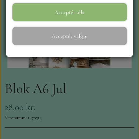
Acceptér alle
WEBSHOP
REPRINT
Acceptér valgte
CRAFT O`CLOCK
NYHEDER
Blok A6 Jul
MAJA KARTON
MINTAY PAPERS
28,00 kr.
Varenummer: 70314
SCRAPBOYS