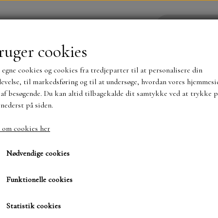
ruger cookies
 egne cookies og cookies fra tredjeparter til at personalisere din
YHEDER
WEBSHOP
evelse, til markedsføring og til at undersøge, hvordan vores hjemmesi
af besøgende. Du kan altid tilbagekalde dit samtykke ved at trykke p
 nederst på siden.
NYHEDER
MAJA KARTON
MINTAY PAPER
 om cookies her
hæng, shaker, wobler, blomster mm
SBD dots Røde
SBD dots Røde
TS OG KLISTERMÆRKER
MØNSTER BLOKKE 15 X 15 
Nødvendige cookies
BLOKKE A5..OG A4....OG 15X30 ..MØNSTREDE O
Funktionelle cookies
20,00 kr.
SIMPLE AND BASIC
DIES
Varenummer: SBA035
Statistik cookies
SIMPLE AND BASIC
MINI DIES