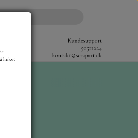
Kundesupport
50511224
de
kontakt@scrapart.dk
å linket
S
SCRAPBOYS
STAMPERIA
CM.
MØNSTER BLOKKE 20X20 CM
G ENSFARVEDE
A6 BLOKKE
DIES HOT FOIL