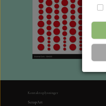
Kontaktoplysninger
ScrapArt