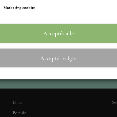
TIM HOLTZ/SIZZIX
Marketing cookies
STUDIO LIGHT
Til
−
+
TEKSTER
MARIANNE DIES
Acceptér alle
CREALIES
CRAFT & YOU
Acceptér valgte
MADE WITH LOVE
NELLIE SNELLEN
ELIZABETH CRAFT D
PÅSKE
BARTO
LEANE
Links
So
MINIATURE HUSE TI
Forside