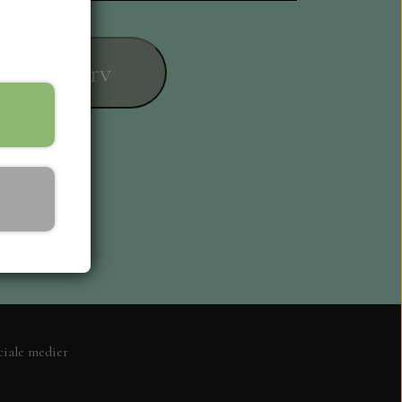
føj til kurv
ESIGN
ciale medier
L KORT