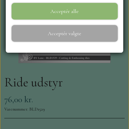
Acceptér alle
WEBSHOP
REPRINT
Acceptér valgte
CRAFT O`CLOCK
NYHEDER
Ride udstyr
MAJA KARTON
MINTAY PAPERS
76,00 kr.
Varenummer: BLD1529
SCRAPBOYS