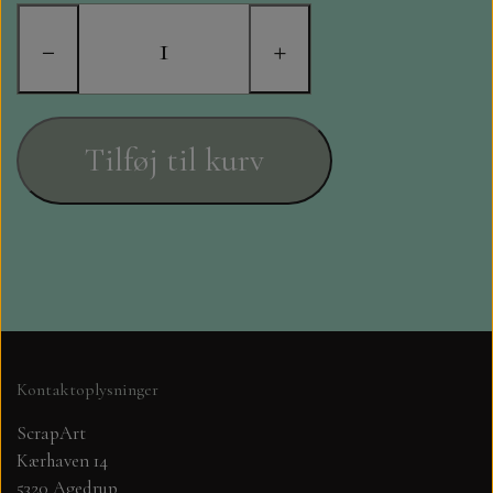
STAMPERIA
−
+
DIE CUTS FRA MINTAY
DIE CUTS OG KLISTERMÆRKER
Tilføj til kurv
MØNSTER BLOKKE 15 X 15 CM.
MØNSTER BLOKKE 20X20 CM
MØNSTER BLOKKE 30,5 X 30,5 CM
BLOKKE A5..OG A4....OG 15X30
Kontaktoplysninger
..MØNSTREDE OG ENSFARVEDE
ScrapArt
Kærhaven 14
A6 BLOKKE
5320 Agedrup