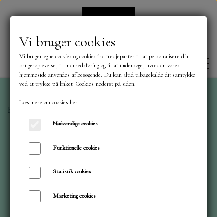
Vi bruger cookies
Vi bruger egne cookies og cookies fra tredjeparter til at personalisere din
brugeroplevelse, til markedsføring og til at undersøge, hvordan vores
hjemmeside anvendes af besøgende. Du kan altid tilbagekalde dit samtykke
ved at trykke på linket 'Cookies' nederst på siden.
Læs mere om cookies her
Forside
Dies
ByLene
Ride udstyr
FORSIDE
Nødvendige cookies
OM OS
Funktionelle cookies
Statistik cookies
KONTAKT
Marketing cookies
NYHEDER