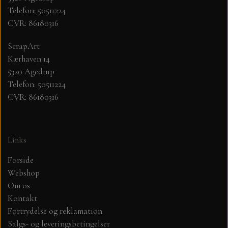
Telefon: 50511224
CVR: 86180316
MØNSTER ARK 30,5 X 30,5 CM .
ScrapArt
SIMPLE AND BASIC
Kærhaven 14
5320 Agedrup
SIMPLE AND BASIC
DIES
Telefon: 50511224
CVR: 86180316
DIES HOT FOIL
MINI DIES
Links
PYNT....DOTS, PERLER, STEN OG
TIM HOLTZ/SIZZIX
OPHÆNG, SHAKER, WOBLER,
Forside
STUDIO LIGHT
Webshop
BLOMSTER MM
Om os
Kontakt
TEKSTER
JUL
Fortrydelse og reklamation
Salgs- og leveringsbetingelser