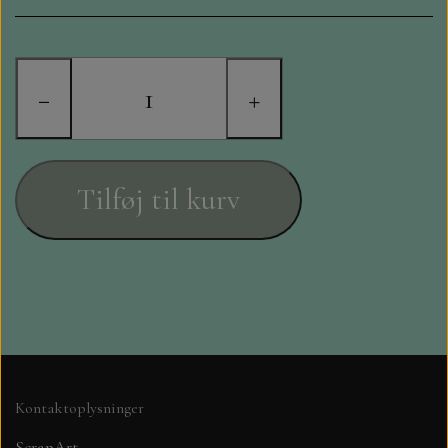
STAMPERIA
DIE CUTS FRA MINTAY
−
+
DIE CUTS OG KLISTERMÆRKER
MØNSTER BLOKKE 15 X 15 CM.
Tilføj til kurv
MØNSTER BLOKKE 20X20 CM
MØNSTER BLOKKE 30,5 X 30,5 CM
BLOKKE A5..OG A4....OG 15X30
..MØNSTREDE OG ENSFARVEDE
Kontaktoplysninger
A6 BLOKKE
ScrapArt