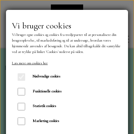
Vi bruger cookies
Vi bruger egne cookies og cookies fra tredjeparter til at personalisere din
brugeroplevelse, til markedsføring og til at undersøge, hvordan vores
hjemmeside anvendes af besøgende. Du kan altid tilbagekalde dit samtykke
ved at trykke på linket 'Cookies' nederst på siden.
Læs mere om cookies her
Forside
Mintay Papers
Mintay blok 15 x 15 cm Anti
FORSIDE
Nødvendige cookies
OM OS
Funktionelle cookies
Statistik cookies
KONTAKT
Marketing cookies
NYHEDER