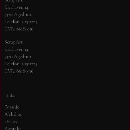
Kærhaven 14
MØNSTER ARK 30,5 X 30,5 CM .
5320 Agedrup
Telefon: 50511224
CVR: 86180316
SIMPLE AND BASIC
ScrapArt
SIMPLE AND BASIC
DIES
Kærhaven 14
5320 Agedrup
Telefon: 50511224
DIES HOT FOIL
MINI DIES
CVR: 86180316
PYNT....DOTS, PERLER, STEN OG
TIM HOLTZ/SIZZIX
OPHÆNG, SHAKER, WOBLER,
Links
STUDIO LIGHT
BLOMSTER MM
Forside
Webshop
TEKSTER
JUL
Om os
Kontakt